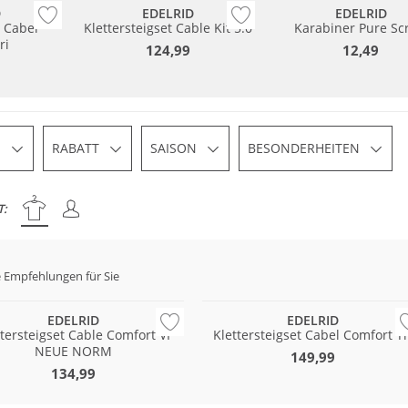
D
EDELRID
EDELRID
t Cabel
Klettersteigset Cable Kit 5.0
Karabiner Pure Sc
ri
124,99
12,49
S
RABATT
SAISON
BESONDERHEITEN
T:
 Empfehlungen für Sie
altig
Nachhaltig
EDELRID
EDELRID
ttersteigset Cable Comfort VI
Klettersteigset Cabel Comfort Tr
NEUE NORM
149,99
134,99
Große Größen
tig
Nachhaltig