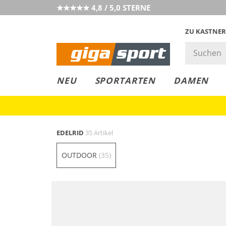
★★★★★ 4,8 / 5,0 STERNE
ZU KASTNER
GIGAGREEN
GIGASTYLE
FAHRRAD­
CLICK &
CLICK &
NEU
SPORTARTEN
DAMEN
LEASING
COLLECT
RESERVE
EDELRID
35 Artikel
OUTDOOR
(35)
Nachhaltig
Nachhaltig