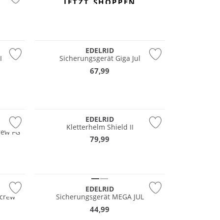
JETZT SHOPPEN
Nachhaltig
EDELRID
I
Sicherungsgerät Giga Jul
67,99
Nachhaltig
EDELRID
Kletterhelm Shield II
rew FG
79,99
Nachhaltig
EDELRID
Screw
Sicherungsgerät MEGA JUL
44,99