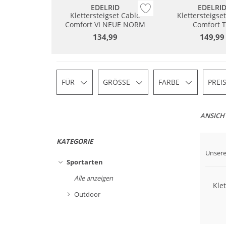
EDELRID
EDELRI
Klettersteigset Cable
Klettersteigse
Comfort VI NEUE NORM
Comfort T
134,99
149,99
FÜR
GRÖSSE
FARBE
PREI
ANSICH
KATEGORIE
Unsere
Nachh
Sportarten
Alle anzeigen
Kle
Outdoor
Nachhal