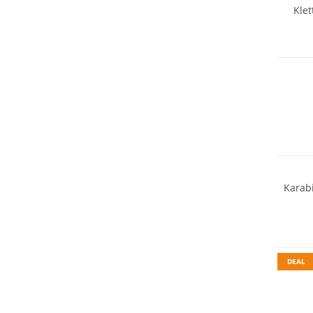
Klet
Nachhal
Nachhal
Karab
Nachhal
DEAL