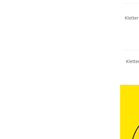
Klette
Nachhal
Klette