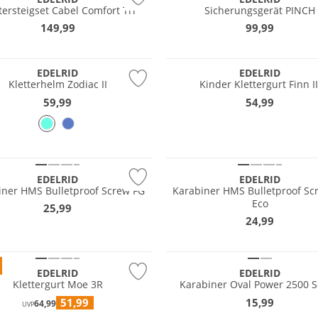
tersteigset Cabel Comfort Tri
Sicherungsgerät PINCH
149,99
99,99
tig
Nachhaltig
EDELRID
EDELRID
Kletterhelm Zodiac II
Kinder Klettergurt Finn II
59,99
54,99
tig
Nachhaltig
EDELRID
EDELRID
iner HMS Bulletproof Screw FG
Karabiner HMS Bulletproof Sc
Eco
25,99
24,99
tig
Nachhaltig
EDELRID
EDELRID
Klettergurt Moe 3R
Karabiner Oval Power 2500 
51,99
15,99
64,99
UVP