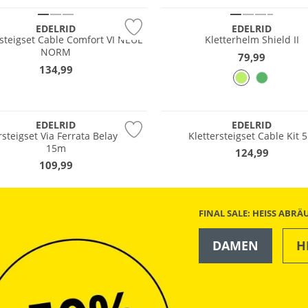
EDELRID
EDELRID
rsteigset Cable Comfort VI NEUE
Kletterhelm Shield II
NORM
79,99
134,99
tig
Nachhaltig
EDELRID
EDELRID
rsteigset Via Ferrata Belay Kit II
Klettersteigset Cable Kit 5
15m
124,99
109,99
FINAL SALE: HEISS ABR
DAMEN
H
OUTDOOR