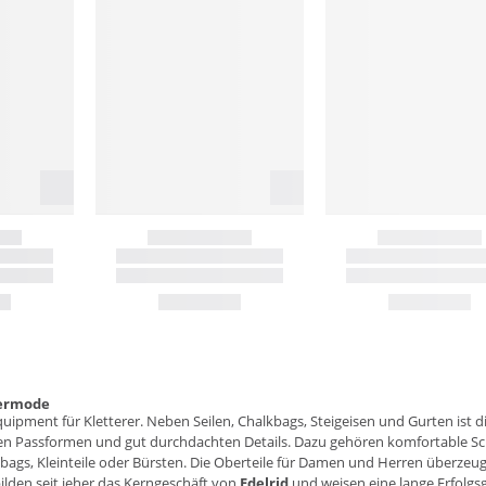
termode
Equipment für Kletterer. Neben Seilen, Chalkbags, Steigeisen und Gurten ist
n Passformen und gut durchdachten Details. Dazu gehören komfortable Sch
bags, Kleinteile oder Bürsten. Die Oberteile für Damen und Herren überzeu
ilden seit jeher das Kerngeschäft von
Edelrid
und weisen eine lange Erfolgsg