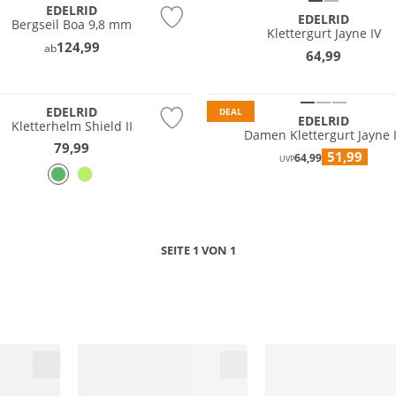
EDELRID
EDELRID
Bergseil Boa 9,8 mm
Klettergurt Jayne IV
124,99
ab
64,99
tig
Nachhaltig
EDELRID
DEAL
EDELRID
Kletterhelm Shield II
Damen Klettergurt Jayne I
79,99
51,99
64,99
UVP
SEITE 1 VON 1