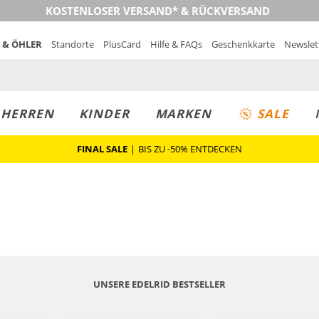
KOSTENLOSER VERSAND* & RÜCKVERSAND
 & ÖHLER
Standorte
PlusCard
Hilfe & FAQs
Geschenkkarte
Newslet
MUST-HAVE
PREIS & WERT
SALE
HERREN
KINDER
MARKEN
SALE
FINAL SALE
|
BIS ZU -50% ENTDECKEN
UNSERE EDELRID BESTSELLER
Nachhaltig
Nachhaltig