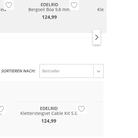
EDELRID
EDELRID
rew
Bergseil Boa 9,8 mm
Klettergurt Jay IV
124,99
64,99
SORTIEREN NACH:
Nachhaltig
Nachhaltig
EDELRID
EDELRI
i
Klettersteigset Cable Kit 5.0
Karabiner Pur
124,99
12,49
Nachhaltig