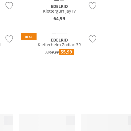
EDELRID
Klettergurt Jay IV
64,99
Nachhaltig
DEAL
EDELRID
II
Kletterhelm Zodiac 3R
55,99
69,99
UVP