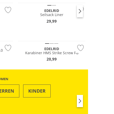
EDELRID
Seilsack Liner
29,99
Nachhaltig
EDELRID
.0
Karabiner HMS Strike Screw FG
20,99
ÄUMEN
ERREN
KINDER
SWIM & BEACH
RUN