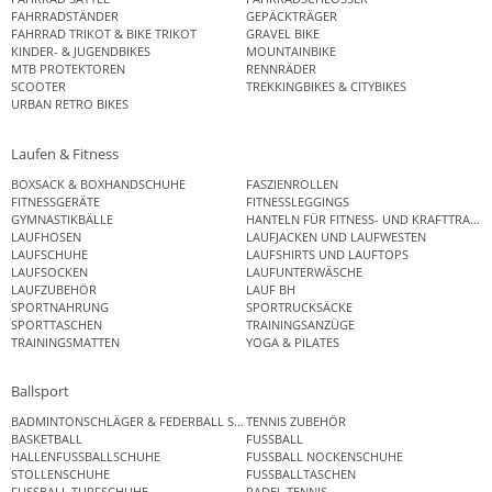
FAHRRADSTÄNDER
GEPÄCKTRÄGER
FAHRRAD TRIKOT & BIKE TRIKOT
GRAVEL BIKE
KINDER- & JUGENDBIKES
MOUNTAINBIKE
MTB PROTEKTOREN
RENNRÄDER
SCOOTER
TREKKINGBIKES & CITYBIKES
URBAN RETRO BIKES
Laufen & Fitness
BOXSACK & BOXHANDSCHUHE
FASZIENROLLEN
FITNESSGERÄTE
FITNESSLEGGINGS
GYMNASTIKBÄLLE
HANTELN FÜR FITNESS- UND KRAFTTRAINI
LAUFHOSEN
LAUFJACKEN UND LAUFWESTEN
LAUFSCHUHE
LAUFSHIRTS UND LAUFTOPS
LAUFSOCKEN
LAUFUNTERWÄSCHE
LAUFZUBEHÖR
LAUF BH
SPORTNAHRUNG
SPORTRUCKSÄCKE
SPORTTASCHEN
TRAININGSANZÜGE
TRAININGSMATTEN
YOGA & PILATES
Ballsport
BADMINTONSCHLÄGER & FEDERBALL SETS
TENNIS ZUBEHÖR
BASKETBALL
FUSSBALL
HALLENFUSSBALLSCHUHE
FUSSBALL NOCKENSCHUHE
STOLLENSCHUHE
FUSSBALLTASCHEN
FUSSBALL TURFSCHUHE
PADEL TENNIS