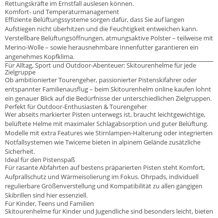
Rettungskräfte im Ernstfall auslesen können.
Komfort- und Temperaturmanagement
Effiziente Belüftungssysteme sorgen dafür, dass Sie auf langen
Aufstiegen nicht überhitzen und die Feuchtigkeit entweichen kann.
Verstellbare Belüftungsöffnungen, atmungsaktive Polster – teilweise mit
Merino-Wolle – sowie herausnehmbare Innenfutter garantieren ein
angenehmes Kopfklima.
Für Alltag, Sport und Outdoor-Abenteuer: Skitourenhelme für jede
Zielgruppe
Ob ambitionierter Tourengeher, passionierter Pistenskifahrer oder
entspannter Familienausflug – beim Skitourenhelm online kaufen lohnt
ein genauer Blick auf die Bedürfnisse der unterschiedlichen Zielgruppen.
Perfekt für Outdoor-Enthusiasten & Tourengeher
Wer abseits markierter Pisten unterwegs ist, braucht leichtgewichtige,
belüftete Helme mit maximaler Schlagabsorption und guter Belüftung.
Modelle mit extra Features wie Stirnlampen-Halterung oder integrierten
Notfallsystemen wie Twiceme bieten in alpinem Gelände zusätzliche
Sicherheit.
Ideal für den Pistenspaß
Für rasante Abfahrten auf bestens präparierten Pisten steht Komfort,
Aufprallschutz und Wärmeisolierung im Fokus. Ohrpads, individuell
regulierbare Größenverstellung und Kompatibilität zu allen gängigen
Skibrillen sind hier essenziell.
Für Kinder, Teens und Familien
Skitourenhelme für Kinder und Jugendliche sind besonders leicht, bieten