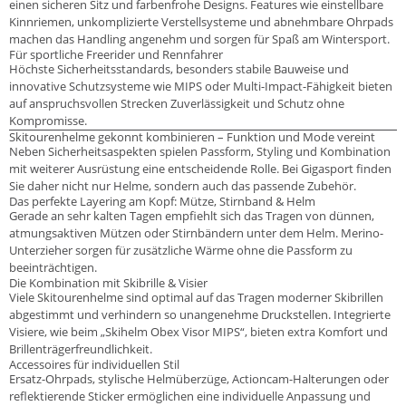
einen sicheren Sitz und farbenfrohe Designs. Features wie einstellbare
Kinnriemen, unkomplizierte Verstellsysteme und abnehmbare Ohrpads
machen das Handling angenehm und sorgen für Spaß am Wintersport.
Für sportliche Freerider und Rennfahrer
Höchste Sicherheitsstandards, besonders stabile Bauweise und
innovative Schutzsysteme wie MIPS oder Multi-Impact-Fähigkeit bieten
auf anspruchsvollen Strecken Zuverlässigkeit und Schutz ohne
Kompromisse.
Skitourenhelme gekonnt kombinieren – Funktion und Mode vereint
Neben Sicherheitsaspekten spielen Passform, Styling und Kombination
mit weiterer Ausrüstung eine entscheidende Rolle. Bei Gigasport finden
Sie daher nicht nur Helme, sondern auch das passende Zubehör.
Das perfekte Layering am Kopf: Mütze, Stirnband & Helm
Gerade an sehr kalten Tagen empfiehlt sich das Tragen von dünnen,
atmungsaktiven Mützen oder Stirnbändern unter dem Helm. Merino-
Unterzieher sorgen für zusätzliche Wärme ohne die Passform zu
beeinträchtigen.
Die Kombination mit Skibrille & Visier
Viele Skitourenhelme sind optimal auf das Tragen moderner Skibrillen
abgestimmt und verhindern so unangenehme Druckstellen. Integrierte
Visiere, wie beim „Skihelm Obex Visor MIPS“, bieten extra Komfort und
Brillenträgerfreundlichkeit.
Accessoires für individuellen Stil
Ersatz-Ohrpads, stylische Helmüberzüge, Actioncam-Halterungen oder
reflektierende Sticker ermöglichen eine individuelle Anpassung und