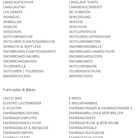
LANGLAUFSCHUHE
LANGLAUF SHIRTS
LANGLAUFSKI
LAWINENSICHERHEIT
LVS-GERÄTE
SKI ZUBEHÖR
SKIANZUG
SKIKLEIDUNG
SKIBRILLEN
SKIHOSE
SKIJACKE
SKISCHUHE
SKISOCKEN
SKITOURENHOSE
SKITOURENRÖCKE
SKITOUREN UNTERHOSEN
SKITOUREN FUNKTIONSWÄSCHE
SKITOURENWESTEN
SKIWACHS & SKIPFLEGE
SNOWBOARDBRILLE
SNOWBOARD FUNKTIONSSHIRTS
SNOWBOARD HANDSCHUHE
SNOWBOARD HAUBEN
SNOWBOARDHOSEN
SNOWBOARDJACKEN
SNOWBOARDS
TOURENFELLE
SKITOURENJACKE
SKITOUREN | TOURENSKI
TOURENSKISCHUHE
WANDERSOCKEN
WINTERSTIEFEL
Fahrräder & Bikes
CROSS BIKE
E-BIKES
ELEKTRO LASTENRÄDER
E-MOUNTAINBIKE
E-SCOOTER
FAHRRADTRÄGER & FAHRRADTRÄGER ZUB
FAHRRADBEKLEIDUNG
FAHRRADBRILLEN & MTB BRILLEN
FAHRRADCOMPUTER
FAHRRADGRIFFE
FAHRRADHANDSCHUHE
FAHRRADHELME & MTB HELME
FAHRRADJACKE & BIKEJACKE
FAHRRADPEDALE
FAHRRADPUMPEN
FAHRRAD RUCKSÄCKE
FAHRRAD SATTEL
FAHRRADSCHLÖSSER