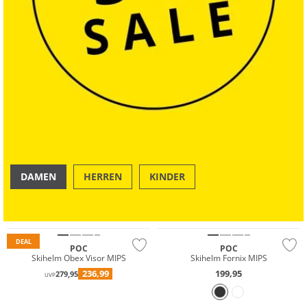
DAMEN
HERREN
KINDER
OUTDOOR
SWIM & BEACH
DEAL
POC
POC
Skihelm Obex Visor MIPS
Skihelm Fornix MIPS
236,99
199,95
279,95
UVP