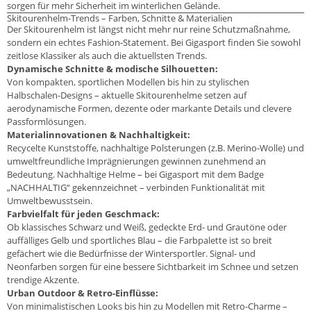
sorgen für mehr Sicherheit im winterlichen Gelände.
Skitourenhelm-Trends – Farben, Schnitte & Materialien
Der Skitourenhelm ist längst nicht mehr nur reine Schutzmaßnahme,
sondern ein echtes Fashion-Statement. Bei Gigasport finden Sie sowohl
zeitlose Klassiker als auch die aktuellsten Trends.
Dynamische Schnitte & modische Silhouetten:
Von kompakten, sportlichen Modellen bis hin zu stylischen
Halbschalen-Designs – aktuelle Skitourenhelme setzen auf
aerodynamische Formen, dezente oder markante Details und clevere
Passformlösungen.
Materialinnovationen & Nachhaltigkeit:
Recycelte Kunststoffe, nachhaltige Polsterungen (z.B. Merino-Wolle) und
umweltfreundliche Imprägnierungen gewinnen zunehmend an
Bedeutung. Nachhaltige Helme – bei Gigasport mit dem Badge
„NACHHALTIG“ gekennzeichnet – verbinden Funktionalität mit
Umweltbewusstsein.
Farbvielfalt für jeden Geschmack:
Ob klassisches Schwarz und Weiß, gedeckte Erd- und Grautöne oder
auffälliges Gelb und sportliches Blau – die Farbpalette ist so breit
gefächert wie die Bedürfnisse der Wintersportler. Signal- und
Neonfarben sorgen für eine bessere Sichtbarkeit im Schnee und setzen
trendige Akzente.
Urban Outdoor & Retro-Einflüsse:
Von minimalistischen Looks bis hin zu Modellen mit Retro-Charme –