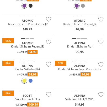
ATOMIC
ATOMIC
Kinder Skihelm Revent Visor JR
Kinder Skihelm Revent JR
149,99
99,99
DEAL
ATOMIC
ALPINA
Kinder Skihelm Revent JR
Kinder Skihelm Pizi
84,99
79,95
99,99
UVP
DEAL
DEAL
ALPINA
ALPINA
Kinder Skihelm Pizi
Kinder Skihelm Zupo Visor Q-Lite
54,99
96,99
79,95
139,95
UVP
UVP
Nur Online
DEAL
SCOTT
ALPINA
Skihelm Track Plus
Skihelm ORO QV MIPS
109,99
349,95
129,95
UVP