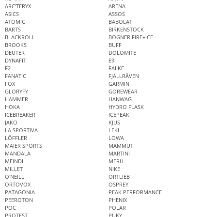
ARC'TERYX
ARENA
ASICS
ASSOS
ATOMIC
BABOLAT
BARTS
BIRKENSTOCK
BLACKROLL
BOGNER FIRE+ICE
BROOKS
BUFF
DEUTER
DOLOMITE
DYNAFIT
E9
F2
FALKE
FANATIC
FJÄLLRÄVEN
FOX
GARMIN
GLORYFY
GOREWEAR
HAMMER
HANWAG
HOKA
HYDRO FLASK
ICEBREAKER
ICEPEAK
JAKO
KJUS
LA SPORTIVA
LEKI
LÖFFLER
LOWA
MAIER SPORTS
MAMMUT
MANDALA
MARTINI
MEINDL
MERU
MILLET
NIKE
O'NEILL
ORTLIEB
ORTOVOX
OSPREY
PATAGONIA
PEAK PERFORMANCE
PEEROTON
PHENIX
POC
POLAR
PROTEST
PUKY