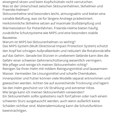
einengend sitzen und beim Kopfschütteln nicht verrutschen.
Was ist der Unterschied zwischen Skitourenhelmen, Skihelmen und
Freeride-Helmen?
Skitourenhelme sind besonders leicht, atmungsaktiv und bieten eine
variable Belüftung, was sie für längere Anstiege prädestiniert.
Herkömmliche Skihelme setzen auf maximale Stoßdämpfung und
Wärmeisolation für Pistenfahrten. Freeride-Helme bieten häufig
zusätzliche Schutzsysteme wie MIPS und eine besonders stabile
Bauweise.
Warum ist MIPS bei Skitourenhelmen so wichtig?
Das MIPS-System (Multi Directional Impact Protection System) schützt
den Kopf bei schrägen Aufprallwinkeln und reduziert die Rotationskräfte
auf das Gehirn. Gerade bei Stürzen in unebenem Gelände kann dies die
Gefahr einer schweren Gehirnerschütterung wesentlich verringern.
Wie pflege und reinige ich meinen Skitourenhelm richtig?
Reinigen Sie Ihren Helm mit mildem Reinigungsmittel und lauwarmem
Wasser. Vermeiden Sie Lösungsmittel und scharfe Chemikalien.
Innenpolster und Futter können viele Modelle separat entnommen und
gewaschen werden. Achten Sie auf ausreichende Trocknung und lagern
Sie den Helm geschützt vor UV-Strahlung und extremer Hitze.
Wie lange kann ich meinen Skitourenhelm verwenden?
Ein Skitourenhelm sollte spätestens nach fünf Jahren oder nach einem
schweren Sturz ausgetauscht werden, auch wenn äußerlich keine
Schäden sichtbar sind. Materialermüdung kann die Schutzfunktion
beeinträchtigen.