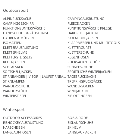
Outdoorsport
ALPINRUCKSÄCKE
CAMPINGAUSRÜSTUNG
CAMPINGGESCHIRR
FLEECEJACKEN
FUNKTIONSUNTERWÄSCHE
FUNKTIONSWÄSCHE PFLEGE
HANDSCHUHE & FÄUSTLINGE
HARDSHELLJACKEN
HAUBEN & MÜTZEN
ISOLATIONSJACKEN
ISOMATTEN
KLAPPMESSER UND MULTITOOLS
KLETTERAUSRÜSTUNG
KLETTERGURTE
KLETTERHELME
KLETTERSCHUHE
KLETTERSTEIGSETS
REGENHOSEN
REGENJACKEN
RUCKSACKZUBEHÖR
SCHLAFSACK
SCHNEESCHUHE
SOFTSHELLJACKEN
SPORTLICHE WINTERJACKEN
STIRNBÄNDER | VISOR | LAUFSTIRNBAND
TAGESRUCKSÄCKE
STIRNLAMPEN
TREKKINGRUCKSÄCKE
WANDERSCHUHE
WANDERSOCKEN
WANDERSTÖCKE
WINDJACKEN
WINTERSTIEFEL
ZIP OFF HOSEN
Wintersport
OUTDOOR ACCESSOIRES
BOB & RODEL
EISHOCKEY AUSRÜSTUNG
EISLAUFSCHUHE
HARSCHEISEN
SKIHELM
LANGLAUFHOSEN
LANGLAUFJACKEN