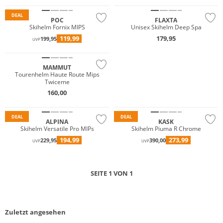
DEAL
POC
FLAXTA
Skihelm Fornix MIPS
Unisex Skihelm Deep Spa
119,99
179,95
199,95
UVP
MAMMUT
JETZT ENTDECKEN
Tourenhelm Haute Route Mips
Twiceme
160,00
Merino
DEAL
DEAL
ALPINA
KASK
Skihelm Versatile Pro MIPs
Skihelm Piuma R Chrome
194,99
273,99
229,95
390,00
UVP
UVP
SEITE 1 VON 1
Zuletzt angesehen