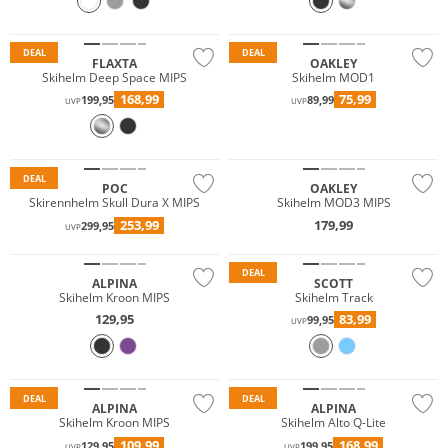
Primaloft®
DEAL
DEAL
FLAXTA
OAKLEY
Skihelm Deep Space MIPS
Skihelm MOD1
168,99
75,99
199,95
89,99
UVP
UVP
DEAL
POC
OAKLEY
Skirennhelm Skull Dura X MIPS
Skihelm MOD3 MIPS
253,99
179,99
299,95
UVP
DEAL
ALPINA
SCOTT
Skihelm Kroon MIPS
Skihelm Track
129,95
83,99
99,95
UVP
DEAL
DEAL
ALPINA
ALPINA
Skihelm Kroon MIPS
Skihelm Alto Q-Lite
109,99
168,99
129,95
199,95
UVP
UVP