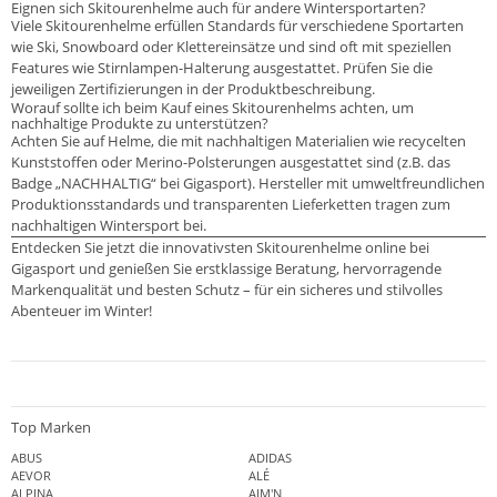
Eignen sich Skitourenhelme auch für andere Wintersportarten?
Viele Skitourenhelme erfüllen Standards für verschiedene Sportarten
wie Ski, Snowboard oder Klettereinsätze und sind oft mit speziellen
Features wie Stirnlampen-Halterung ausgestattet. Prüfen Sie die
jeweiligen Zertifizierungen in der Produktbeschreibung.
Worauf sollte ich beim Kauf eines Skitourenhelms achten, um
nachhaltige Produkte zu unterstützen?
Achten Sie auf Helme, die mit nachhaltigen Materialien wie recycelten
Kunststoffen oder Merino-Polsterungen ausgestattet sind (z.B. das
Badge „NACHHALTIG“ bei Gigasport). Hersteller mit umweltfreundlichen
Produktionsstandards und transparenten Lieferketten tragen zum
nachhaltigen Wintersport bei.
Entdecken Sie jetzt die innovativsten Skitourenhelme online bei
Gigasport und genießen Sie erstklassige Beratung, hervorragende
Markenqualität und besten Schutz – für ein sicheres und stilvolles
Abenteuer im Winter!
Top Marken
ABUS
ADIDAS
AEVOR
ALÉ
ALPINA
AIM'N