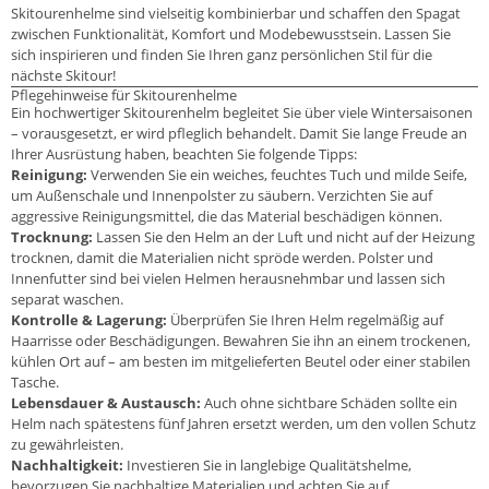
Skitourenhelme sind vielseitig kombinierbar und schaffen den Spagat
zwischen Funktionalität, Komfort und Modebewusstsein. Lassen Sie
sich inspirieren und finden Sie Ihren ganz persönlichen Stil für die
nächste Skitour!
Pflegehinweise für Skitourenhelme
Ein hochwertiger Skitourenhelm begleitet Sie über viele Wintersaisonen
– vorausgesetzt, er wird pfleglich behandelt. Damit Sie lange Freude an
Ihrer Ausrüstung haben, beachten Sie folgende Tipps:
Reinigung:
Verwenden Sie ein weiches, feuchtes Tuch und milde Seife,
um Außenschale und Innenpolster zu säubern. Verzichten Sie auf
aggressive Reinigungsmittel, die das Material beschädigen können.
Trocknung:
Lassen Sie den Helm an der Luft und nicht auf der Heizung
trocknen, damit die Materialien nicht spröde werden. Polster und
Innenfutter sind bei vielen Helmen herausnehmbar und lassen sich
separat waschen.
Kontrolle & Lagerung:
Überprüfen Sie Ihren Helm regelmäßig auf
Haarrisse oder Beschädigungen. Bewahren Sie ihn an einem trockenen,
kühlen Ort auf – am besten im mitgelieferten Beutel oder einer stabilen
Tasche.
Lebensdauer & Austausch:
Auch ohne sichtbare Schäden sollte ein
Helm nach spätestens fünf Jahren ersetzt werden, um den vollen Schutz
zu gewährleisten.
Nachhaltigkeit:
Investieren Sie in langlebige Qualitätshelme,
bevorzugen Sie nachhaltige Materialien und achten Sie auf