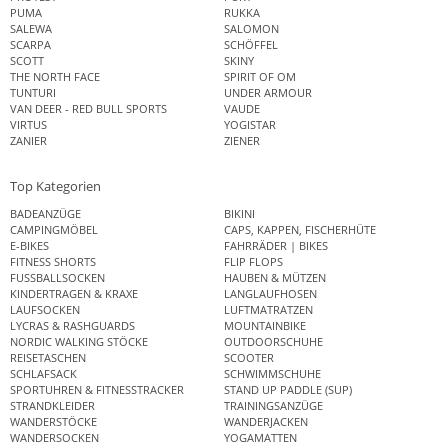
PUMA
RUKKA
SALEWA
SALOMON
SCARPA
SCHÖFFEL
SCOTT
SKINY
THE NORTH FACE
SPIRIT OF OM
TUNTURI
UNDER ARMOUR
VAN DEER - RED BULL SPORTS
VAUDE
VIRTUS
YOGISTAR
ZANIER
ZIENER
Top Kategorien
BADEANZÜGE
BIKINI
CAMPINGMÖBEL
CAPS, KAPPEN, FISCHERHÜTE
E-BIKES
FAHRRÄDER | BIKES
FITNESS SHORTS
FLIP FLOPS
FUSSBALLSOCKEN
HAUBEN & MÜTZEN
KINDERTRAGEN & KRAXE
LANGLAUFHOSEN
LAUFSOCKEN
LUFTMATRATZEN
LYCRAS & RASHGUARDS
MOUNTAINBIKE
NORDIC WALKING STÖCKE
OUTDOORSCHUHE
REISETASCHEN
SCOOTER
SCHLAFSACK
SCHWIMMSCHUHE
SPORTUHREN & FITNESSTRACKER
STAND UP PADDLE (SUP)
STRANDKLEIDER
TRAININGSANZÜGE
WANDERSTÖCKE
WANDERJACKEN
WANDERSOCKEN
YOGAMATTEN