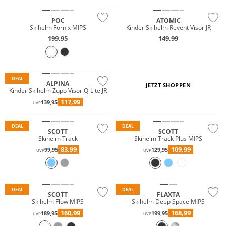
POC
ATOMIC
Skihelm Fornix MIPS
Kinder Skihelm Revent Visor JR
199,95
149,99
DEAL
ALPINA
JETZT SHOPPEN
Kinder Skihelm Zupo Visor Q-Lite JR
117,99
139,95
UVP
Nur Online
DEAL
DEAL
SCOTT
SCOTT
Skihelm Track
Skihelm Track Plus MIPS
83,99
109,99
99,95
129,95
UVP
UVP
Primaloft®
DEAL
DEAL
SCOTT
FLAXTA
Skihelm Flow MIPS
Skihelm Deep Space MIPS
160,99
168,99
189,95
199,95
UVP
UVP