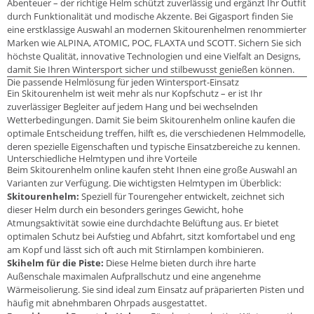
Abenteuer – der richtige Helm schützt zuverlässig und ergänzt Ihr Outfit
durch Funktionalität und modische Akzente. Bei Gigasport finden Sie
eine erstklassige Auswahl an modernen Skitourenhelmen renommierter
Marken wie ALPINA, ATOMIC, POC, FLAXTA und SCOTT. Sichern Sie sich
höchste Qualität, innovative Technologien und eine Vielfalt an Designs,
damit Sie Ihren Wintersport sicher und stilbewusst genießen können.
Die passende Helmlösung für jeden Wintersport-Einsatz
Ein Skitourenhelm ist weit mehr als nur Kopfschutz – er ist Ihr
zuverlässiger Begleiter auf jedem Hang und bei wechselnden
Wetterbedingungen. Damit Sie beim Skitourenhelm online kaufen die
optimale Entscheidung treffen, hilft es, die verschiedenen Helmmodelle,
deren spezielle Eigenschaften und typische Einsatzbereiche zu kennen.
Unterschiedliche Helmtypen und ihre Vorteile
Beim Skitourenhelm online kaufen steht Ihnen eine große Auswahl an
Varianten zur Verfügung. Die wichtigsten Helmtypen im Überblick:
Skitourenhelm:
Speziell für Tourengeher entwickelt, zeichnet sich
dieser Helm durch ein besonders geringes Gewicht, hohe
Atmungsaktivität sowie eine durchdachte Belüftung aus. Er bietet
optimalen Schutz bei Aufstieg und Abfahrt, sitzt komfortabel und eng
am Kopf und lässt sich oft auch mit Stirnlampen kombinieren.
Skihelm für die Piste:
Diese Helme bieten durch ihre harte
Außenschale maximalen Aufprallschutz und eine angenehme
Wärmeisolierung. Sie sind ideal zum Einsatz auf präparierten Pisten und
häufig mit abnehmbaren Ohrpads ausgestattet.