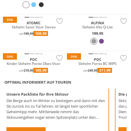
DEAL
ATOMIC
ALPINA
Skihelm Savor Visor Stereo
Skihelm Alto Q-Lite
169,99
199,95
199,99
UVP
DEAL
DEAL
POC
POC
Kinder Skihelm Pocito Obex Visor
Skihelm Fornix BC MIPS
185,99
211,99
219,95
249,95
UVP
UVP
OPTIMAL INFORMIERT AUF TOUREN
Unsere Packliste für Ihre Skitour
Die pe
Die Berge auch im Winter zu besteigen und dann mit den
Skitou
Ski zurück ins zu Tal fahren, ist längst kein sportlicher
das pr
Geheimtipp mehr. Mittlerweile nimmt das
Dienste
Skitourengehen sogar einen Spitzenplatz unter den
Trockne
beliebtesten Winteraktivitäten ein. Doch was braucht es,
Fellpfl
um die Tour auf zwei Brettern in vollen Zügen genießen