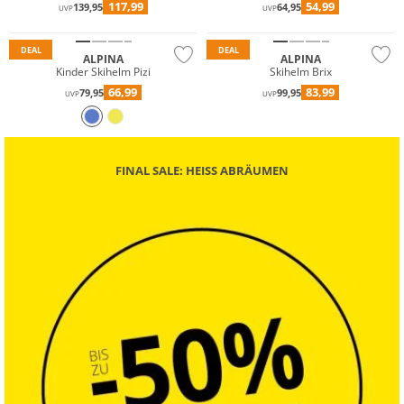
117,99
54,99
139,95
64,95
UVP
UVP
DEAL
DEAL
ALPINA
ALPINA
Kinder Skihelm Pizi
Skihelm Brix
66,99
83,99
79,95
99,95
UVP
UVP
FINAL SALE: HEISS ABRÄUMEN