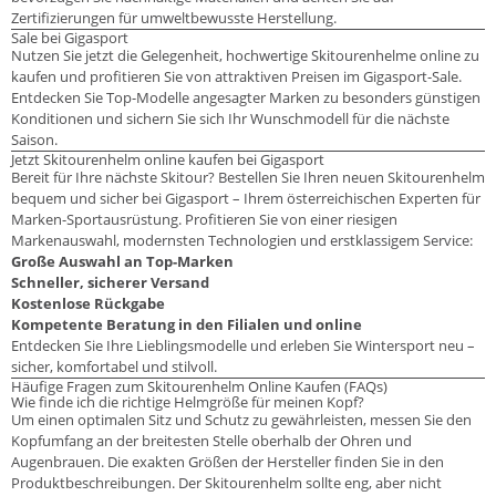
Zertifizierungen für umweltbewusste Herstellung.
Sale bei Gigasport
Nutzen Sie jetzt die Gelegenheit, hochwertige Skitourenhelme online zu
kaufen und profitieren Sie von attraktiven Preisen im Gigasport-Sale.
Entdecken Sie Top-Modelle angesagter Marken zu besonders günstigen
Konditionen und sichern Sie sich Ihr Wunschmodell für die nächste
Saison.
Jetzt Skitourenhelm online kaufen bei Gigasport
Bereit für Ihre nächste Skitour? Bestellen Sie Ihren neuen Skitourenhelm
bequem und sicher bei Gigasport – Ihrem österreichischen Experten für
Marken-Sportausrüstung. Profitieren Sie von einer riesigen
Markenauswahl, modernsten Technologien und erstklassigem Service:
Große Auswahl an Top-Marken
Schneller, sicherer Versand
Kostenlose Rückgabe
Kompetente Beratung in den Filialen und online
Entdecken Sie Ihre Lieblingsmodelle und erleben Sie Wintersport neu –
sicher, komfortabel und stilvoll.
Häufige Fragen zum Skitourenhelm Online Kaufen (FAQs)
Wie finde ich die richtige Helmgröße für meinen Kopf?
Um einen optimalen Sitz und Schutz zu gewährleisten, messen Sie den
Kopfumfang an der breitesten Stelle oberhalb der Ohren und
Augenbrauen. Die exakten Größen der Hersteller finden Sie in den
Produktbeschreibungen. Der Skitourenhelm sollte eng, aber nicht