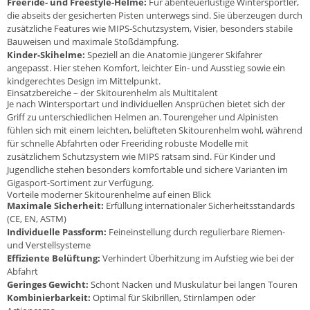
Freeride- und Freestyle-Helme:
Für abenteuerlustige Wintersportler,
die abseits der gesicherten Pisten unterwegs sind. Sie überzeugen durch
zusätzliche Features wie MIPS-Schutzsystem, Visier, besonders stabile
Bauweisen und maximale Stoßdämpfung.
Kinder-Skihelme:
Speziell an die Anatomie jüngerer Skifahrer
angepasst. Hier stehen Komfort, leichter Ein- und Ausstieg sowie ein
kindgerechtes Design im Mittelpunkt.
Einsatzbereiche – der Skitourenhelm als Multitalent
Je nach Wintersportart und individuellen Ansprüchen bietet sich der
Griff zu unterschiedlichen Helmen an. Tourengeher und Alpinisten
fühlen sich mit einem leichten, belüfteten Skitourenhelm wohl, während
für schnelle Abfahrten oder Freeriding robuste Modelle mit
zusätzlichem Schutzsystem wie MIPS ratsam sind. Für Kinder und
Jugendliche stehen besonders komfortable und sichere Varianten im
Gigasport-Sortiment zur Verfügung.
Vorteile moderner Skitourenhelme auf einen Blick
Maximale Sicherheit:
Erfüllung internationaler Sicherheitsstandards
(CE, EN, ASTM)
Individuelle Passform:
Feineinstellung durch regulierbare Riemen-
und Verstellsysteme
Effiziente Belüftung:
Verhindert Überhitzung im Aufstieg wie bei der
Abfahrt
Geringes Gewicht:
Schont Nacken und Muskulatur bei langen Touren
Kombinierbarkeit:
Optimal für Skibrillen, Stirnlampen oder