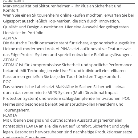
Actioncams
Markenqualität bei Skitourenhelmen – Ihr Plus an Sicherheit und
Komfort
Wenn Sie einen Skitourenhelm online kaufen möchten, erwarten Sie bei
Gigasport ausschließlich Top-Marken, die sich durch Innovation,
Qualität und Design auszeichnen. Hier eine Auswahl der gefragtesten
Hersteller im Portfolio:
ALPINA
Die deutsche Traditionsmarke steht für sichere, ergonomisch ausgefeilte
Helme mit modernem Look. ALPINA setzt auf innovative Features wie
das Edge Protect-System und speziell entwickelte Belüftungslösungen.
ATOMIC
ATOMIC ist für kompromisslose Sicherheit und sportliche Performance
bekannt. Mit Technologien wie Live Fit und individuell einstellbaren
Passformen genießen Sie bei jeder Tour höchsten Tragekomfort.
POC
Das schwedische Label setzt Maßstäbe in Sachen Sicherheit – etwa
durch das renommierte MIPS-System (Multi Directional Impact
Protection System) und weitere schlagdämpfende Innovationen. POC
Helme sind besonders beliebt bei anspruchsvollen Freeridern und
Tourengehern.
FLAXTA
Mit urbanen Designs und durchdachten Ausstattungsmerkmalen
richtet sich FLAXTA an alle, die Wert auf Komfort, Sicherheit und Style
legen. Besonders hervorzuheben sind nachhaltige Produktionsansätze
und smarte Funktionen.