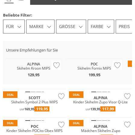
Beliebte Filter:
FÜR
MARKE
GRÖSSE
FARBE
PREIS
Unsere Empfehlungen für Sie
ALPINA
POC
D
Skihelm Kroon MIPS
Skihelm Fornix MIPS
129,95
199,95
DEAL
DEAL
SCOTT
ALPINA
Skihelm Symbol 2 Plus MIPS
Kinder Skihelm Zupo Visor Q-Lite
119,95
117,99
169,95
139,95
UVP
UVP
DEAL
DEAL
POC
ALPINA
Kinder Skihelm POCito Obex MIPS
Mädchen Skihelm Zupo