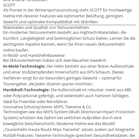
SCOTT
Als Pionier in der Wintersportausrüstung steht SCOTT für hochwertige
Helme mit cleveren Features wie optimierter Belüftung, geringem
Gewicht und optimaler Kompatibilität mit Skibrillen.
Materialien und Qualität von Skitourenhelmen
Ein moderner Skitourenhelm besteht aus Hightech-Materialien, die
Komfort, Langlebigkeit und bestmöglichen Schutz bieten. Lernen Sie die
wichtigsten Aspekte kennen, wenn Sie Ihren neuen Skitourenhelm
online kaufen.
In-Mold- und Hardshell-Bauweise
Bei Skitourenhelmen haben sich zwei Bauarten bewährt:
In-Mold-Technologie:
Der Helm besteht aus einer festen Außenschale
und einer stoßdämpfenden Innenschicht aus EPS-Schaum. Dieses
Verfahren sorgt für ein besonders geringes Gewicht – optimal für
Tourengeher, die jeden Gramm sparen möchten.
Hardshell-Technologie:
Die Außenschale ist robuster, meist aus ABS
oder Polycarbonat gefertigt, und widersteht auch härteren Schlägen.
Ideal für Freerider oder Rennfahrer.
Innovative Schutzsysteme: MIPS, Twiceme & Co.
Technologien wie das MIPS-System (Multi Directional Impact Protection
System) schützen das Gehirn bei seitlichen Aufprällen durch eine
bewegliche Zwischenschicht. Moderne Helme wie das Modell
„Tourenhelm Haute Route Mips Twiceme“ setzen zudem auf integrierte
Notfall-Features: Twiceme-Technologie speichert Gesundheitsdaten, die