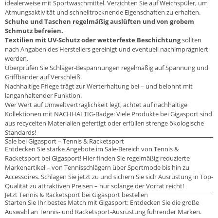
idealerweise mit Sportwaschmittel. Verzichten Sie auf Weichspüler, um
Atmungsaktivität und schnelltrocknende Eigenschaften zu erhalten.
Schuhe und Taschen regelmäßig auslüften und von grobem
Schmutz befreien.
Textilien mit UV-Schutz oder wetterfeste Beschichtung
sollten
nach Angaben des Herstellers gereinigt und eventuell nachimprägniert
werden.
Überprüfen Sie Schläger-Bespannungen regelmäßig auf Spannung und
Griffbänder auf Verschleiß.
Nachhaltige Pflege trägt zur Werterhaltung bei – und belohnt mit
langanhaltender Funktion.
Wer Wert auf Umweltverträglichkeit legt, achtet auf nachhaltige
Kollektionen mit NACHHALTIG-Badge: Viele Produkte bei Gigasport sind
aus recycelten Materialien gefertigt oder erfüllen strenge ökologische
Standards!
Sale bei Gigasport – Tennis & Racketsport
Entdecken Sie starke Angebote im Sale-Bereich von Tennis &
Racketsport bei Gigasport! Hier finden Sie regelmäßig reduzierte
Markenartikel – von Tennisschlägern über Sportmode bis hin zu
Accessoires. Schlagen Sie jetzt zu und sichern Sie sich Ausrüstung in Top-
Qualität zu attraktiven Preisen – nur solange der Vorrat reicht!
Jetzt Tennis & Racketsport bei Gigasport bestellen
Starten Sie Ihr bestes Match mit Gigasport: Entdecken Sie die große
Auswahl an Tennis- und Racketsport-Ausrüstung führender Marken.