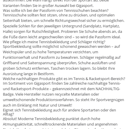
Varianten finden Sie in großer Auswahl bei Gigasport.
Was sollte ich bei der Passform von Tennisschuhen beachten?
Tennisschuhe sollten fest sitzen, ohne zu drücken, und optimalen
Seitenhalt bieten, um schnelle Richtungswechsel sicher zu ermöglichen.
Spezielle Sohlen für den jeweiligen Untergrund (Sandplatz, Hartplatz,
Halle) sorgen für Rutschfestigkeit. Probieren Sie Schuhe abends an, da
die Füße dann leicht angeschwollen sind – so wird die Passform ideal.
Wie pflege ich meine Tennisbekleidung und Schläger richtig?
Sportbekleidung sollte möglichst schonend gewaschen werden – auf
Weichspüler und zu hohe Temperaturen verzichten, um
Funktionserhalt und Passform zu bewahren. Schläger regelmäßig auf
Griffband und Saitenspannung überprüfen, Schuhe auslüften und
groben Schmutz entfernen, Taschen trocken lagern. So bleibt Ihre
Ausrüstung lange in Bestform.
Welche nachhaltigen Produkte gibt es im Tennis & Racketsport-Bereich?
Im Sortiment von Gigasport finden Sie zahlreiche nachhaltige Tennis-
und Racketsport-Produkte – gekennzeichnet mit dem NACHHALTIG-
Badge. Viele Hersteller nutzen recycelte Materialien oder
umweltschonende Produktionsverfahren. So steht Ihr Sportvergnügen
auch im Einklang mit Natur und Umwelt!
Eignet sich Tennisbekleidung auch für andere Sportarten oder den
Alltag?
Absolut! Moderne Tennisbekleidung punktet durch hohe
Atmungsaktivität, schnelltrocknende Materialien und angenehmen