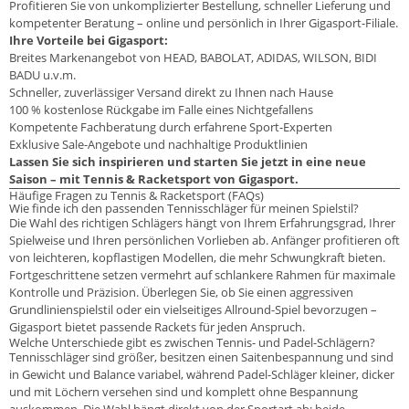
Profitieren Sie von unkomplizierter Bestellung, schneller Lieferung und
kompetenter Beratung – online und persönlich in Ihrer Gigasport-Filiale.
Ihre Vorteile bei Gigasport:
Breites Markenangebot von HEAD, BABOLAT, ADIDAS, WILSON, BIDI
BADU u.v.m.
Schneller, zuverlässiger Versand direkt zu Ihnen nach Hause
100 % kostenlose Rückgabe im Falle eines Nichtgefallens
Kompetente Fachberatung durch erfahrene Sport-Experten
Exklusive Sale-Angebote und nachhaltige Produktlinien
Lassen Sie sich inspirieren und starten Sie jetzt in eine neue
Saison – mit Tennis & Racketsport von Gigasport.
Häufige Fragen zu Tennis & Racketsport (FAQs)
Wie finde ich den passenden Tennisschläger für meinen Spielstil?
Die Wahl des richtigen Schlägers hängt von Ihrem Erfahrungsgrad, Ihrer
Spielweise und Ihren persönlichen Vorlieben ab. Anfänger profitieren oft
von leichteren, kopflastigen Modellen, die mehr Schwungkraft bieten.
Fortgeschrittene setzen vermehrt auf schlankere Rahmen für maximale
Kontrolle und Präzision. Überlegen Sie, ob Sie einen aggressiven
Grundlinienspielstil oder ein vielseitiges Allround-Spiel bevorzugen –
Gigasport bietet passende Rackets für jeden Anspruch.
Welche Unterschiede gibt es zwischen Tennis- und Padel-Schlägern?
Tennisschläger sind größer, besitzen einen Saitenbespannung und sind
in Gewicht und Balance variabel, während Padel-Schläger kleiner, dicker
und mit Löchern versehen sind und komplett ohne Bespannung
auskommen. Die Wahl hängt direkt von der Sportart ab; beide