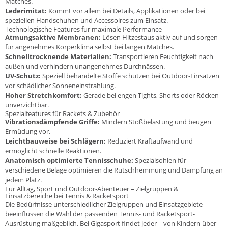
Matches.
Lederimitat:
Kommt vor allem bei Details, Applikationen oder bei
speziellen Handschuhen und Accessoires zum Einsatz.
Technologische Features für maximale Performance
Atmungsaktive Membranen:
Lösen Hitzestaus aktiv auf und sorgen
für angenehmes Körperklima selbst bei langen Matches.
Schnelltrocknende Materialien:
Transportieren Feuchtigkeit nach
außen und verhindern unangenehmes Durchnässen.
UV-Schutz:
Speziell behandelte Stoffe schützen bei Outdoor-Einsätzen
vor schädlicher Sonneneinstrahlung.
Hoher Stretchkomfort:
Gerade bei engen Tights, Shorts oder Röcken
unverzichtbar.
Spezialfeatures für Rackets & Zubehör
Vibrationsdämpfende Griffe:
Mindern Stoßbelastung und beugen
Ermüdung vor.
Leichtbauweise bei Schlägern:
Reduziert Kraftaufwand und
ermöglicht schnelle Reaktionen.
Anatomisch optimierte Tennisschuhe:
Spezialsohlen für
verschiedene Beläge optimieren die Rutschhemmung und Dämpfung an
jedem Platz.
Für Alltag, Sport und Outdoor-Abenteuer – Zielgruppen &
Einsatzbereiche bei Tennis & Racketsport
Die Bedürfnisse unterschiedlicher Zielgruppen und Einsatzgebiete
beeinflussen die Wahl der passenden Tennis- und Racketsport-
Ausrüstung maßgeblich. Bei Gigasport findet jeder – von Kindern über