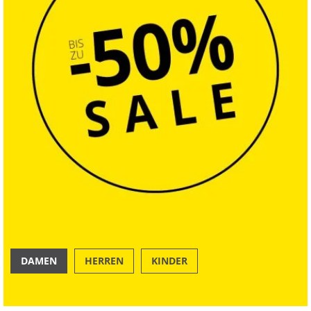
DAMEN
HERREN
KINDER
OUTDOOR
SWIM & BEACH