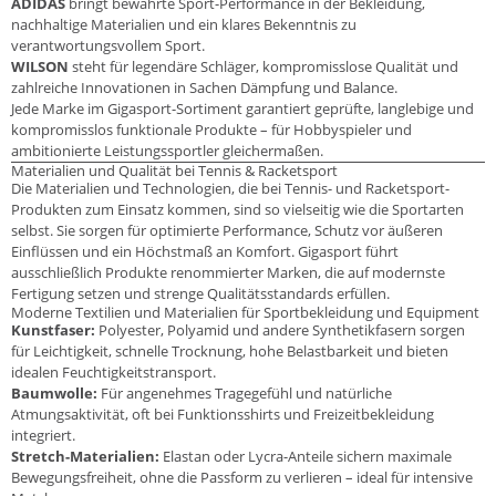
ADIDAS
bringt bewährte Sport-Performance in der Bekleidung,
nachhaltige Materialien und ein klares Bekenntnis zu
verantwortungsvollem Sport.
WILSON
steht für legendäre Schläger, kompromisslose Qualität und
zahlreiche Innovationen in Sachen Dämpfung und Balance.
Jede Marke im Gigasport-Sortiment garantiert geprüfte, langlebige und
kompromisslos funktionale Produkte – für Hobbyspieler und
ambitionierte Leistungssportler gleichermaßen.
Materialien und Qualität bei Tennis & Racketsport
Die Materialien und Technologien, die bei Tennis- und Racketsport-
Produkten zum Einsatz kommen, sind so vielseitig wie die Sportarten
selbst. Sie sorgen für optimierte Performance, Schutz vor äußeren
Einflüssen und ein Höchstmaß an Komfort. Gigasport führt
ausschließlich Produkte renommierter Marken, die auf modernste
Fertigung setzen und strenge Qualitätsstandards erfüllen.
Moderne Textilien und Materialien für Sportbekleidung und Equipment
Kunstfaser:
Polyester, Polyamid und andere Synthetikfasern sorgen
für Leichtigkeit, schnelle Trocknung, hohe Belastbarkeit und bieten
idealen Feuchtigkeitstransport.
Baumwolle:
Für angenehmes Tragegefühl und natürliche
Atmungsaktivität, oft bei Funktionsshirts und Freizeitbekleidung
integriert.
Stretch-Materialien:
Elastan oder Lycra-Anteile sichern maximale
Bewegungsfreiheit, ohne die Passform zu verlieren – ideal für intensive