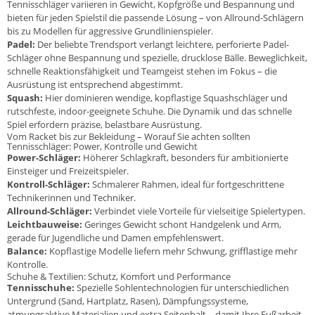
Tennisschläger variieren in Gewicht, Kopfgröße und Bespannung und
bieten für jeden Spielstil die passende Lösung – von Allround-Schlägern
bis zu Modellen für aggressive Grundlinienspieler.
Padel:
Der beliebte Trendsport verlangt leichtere, perforierte Padel-
Schläger ohne Bespannung und spezielle, drucklose Bälle. Beweglichkeit,
schnelle Reaktionsfähigkeit und Teamgeist stehen im Fokus – die
Ausrüstung ist entsprechend abgestimmt.
Squash:
Hier dominieren wendige, kopflastige Squashschläger und
rutschfeste, indoor-geeignete Schuhe. Die Dynamik und das schnelle
Spiel erfordern präzise, belastbare Ausrüstung.
Vom Racket bis zur Bekleidung – Worauf Sie achten sollten
Tennisschläger: Power, Kontrolle und Gewicht
Power-Schläger:
Höherer Schlagkraft, besonders für ambitionierte
Einsteiger und Freizeitspieler.
Kontroll-Schläger:
Schmalerer Rahmen, ideal für fortgeschrittene
Technikerinnen und Techniker.
Allround-Schläger:
Verbindet viele Vorteile für vielseitige Spielertypen.
Leichtbauweise:
Geringes Gewicht schont Handgelenk und Arm,
gerade für Jugendliche und Damen empfehlenswert.
Balance:
Kopflastige Modelle liefern mehr Schwung, grifflastige mehr
Kontrolle.
Schuhe & Textilien: Schutz, Komfort und Performance
Tennisschuhe:
Spezielle Sohlentechnologien für unterschiedlichen
Untergrund (Sand, Hartplatz, Rasen), Dämpfungssysteme,
atmungsaktive Materialien und extra Seitenhalt – damit Ihre Fußarbeit