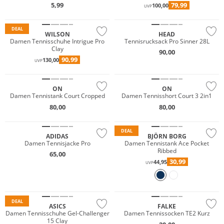
5,99
79,99
100,00
UVP
DEAL
WILSON
HEAD
Damen Tennisschuhe Intrigue Pro
Tennisrucksack Pro Sinner 28L
Clay
90,00
90,99
130,00
UVP
NEU
NEU
ON
ON
Damen Tennistank Court Cropped
Damen Tennisshort Court 3 2in1
80,00
80,00
NEU
Nachhaltig
DEAL
ADIDAS
BJÖRN BORG
Damen Tennisjacke Pro
Damen Tennistank Ace Pocket
Ribbed
65,00
30,99
44,95
UVP
DEAL
ASICS
FALKE
Damen Tennisschuhe Gel-Challenger
Damen Tennissocken TE2 Kurz
15 Clay