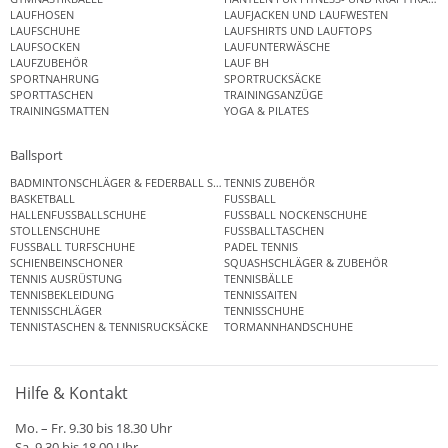
LAUFHOSEN
LAUFJACKEN UND LAUFWESTEN
LAUFSCHUHE
LAUFSHIRTS UND LAUFTOPS
LAUFSOCKEN
LAUFUNTERWÄSCHE
LAUFZUBEHÖR
LAUF BH
SPORTNAHRUNG
SPORTRUCKSÄCKE
SPORTTASCHEN
TRAININGSANZÜGE
TRAININGSMATTEN
YOGA & PILATES
Ballsport
BADMINTONSCHLÄGER & FEDERBALL SETS
TENNIS ZUBEHÖR
BASKETBALL
FUSSBALL
HALLENFUSSBALLSCHUHE
FUSSBALL NOCKENSCHUHE
STOLLENSCHUHE
FUSSBALLTASCHEN
FUSSBALL TURFSCHUHE
PADEL TENNIS
SCHIENBEINSCHONER
SQUASHSCHLÄGER & ZUBEHÖR
TENNIS AUSRÜSTUNG
TENNISBÄLLE
TENNISBEKLEIDUNG
TENNISSAITEN
TENNISSCHLÄGER
TENNISSCHUHE
TENNISTASCHEN & TENNISRUCKSÄCKE
TORMANNHANDSCHUHE
Hilfe & Kontakt
Mo. – Fr. 9.30 bis 18.30 Uhr
Sa. 9.30 bis 18.00 Uhr