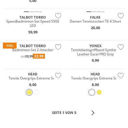
5,00
TALBOT TORRO
FALKE
Speedbadminton Set Speed 5500
Damen Tennissocken TE 4 Short
LED
20,00
59,99
TALBOT TORRO
YONEX
DEAL
Badminton-Set 2-Attacker
Tennisbasisgriffband Synthetic
Leather Excel PRO Grip
22,99
29,99
UVP
9,99
HEAD
HEAD
Tennis Overgrips Extreme Soft
Tennis Overgrips Extreme Soft
8,00
8,00
SEITE 1 VON 5