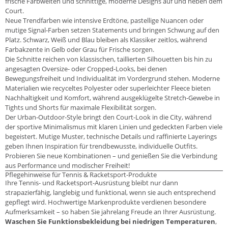
frische Farbwelten und schnittige, moderne Designs auf und neben dem
Court.
Neue Trendfarben wie intensive Erdtöne, pastellige Nuancen oder
mutige Signal-Farben setzen Statements und bringen Schwung auf den
Platz. Schwarz, Weiß und Blau bleiben als Klassiker zeitlos, während
Farbakzente in Gelb oder Grau für Frische sorgen.
Die Schnitte reichen von klassischen, taillierten Silhouetten bis hin zu
angesagten Oversize- oder Cropped-Looks, bei denen
Bewegungsfreiheit und Individualität im Vordergrund stehen. Moderne
Materialien wie recyceltes Polyester oder superleichter Fleece bieten
Nachhaltigkeit und Komfort, während ausgeklügelte Stretch-Gewebe in
Tights und Shorts für maximale Flexibilität sorgen.
Der
Urban-Outdoor-Style
bringt den Court-Look in die City, während
der sportive Minimalismus mit klaren Linien und gedeckten Farben viele
begeistert. Mutige Muster, technische Details und raffinierte Layerings
geben Ihnen Inspiration für trendbewusste, individuelle Outfits.
Probieren Sie neue Kombinationen – und genießen Sie die Verbindung
aus Performance und modischer Freiheit!
Pflegehinweise für Tennis & Racketsport-Produkte
Ihre Tennis- und Racketsport-Ausrüstung bleibt nur dann
strapazierfähig, langlebig und funktional, wenn sie auch entsprechend
gepflegt wird. Hochwertige Markenprodukte verdienen besondere
Aufmerksamkeit – so haben Sie jahrelang Freude an Ihrer Ausrüstung.
Waschen Sie Funktionsbekleidung bei niedrigen Temperaturen
,