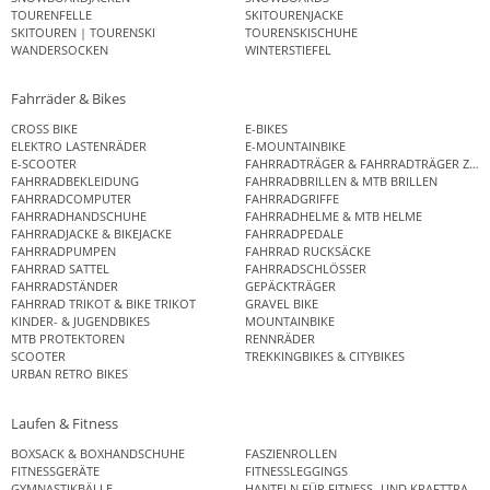
TOURENFELLE
SKITOURENJACKE
SKITOUREN | TOURENSKI
TOURENSKISCHUHE
WANDERSOCKEN
WINTERSTIEFEL
Fahrräder & Bikes
CROSS BIKE
E-BIKES
ELEKTRO LASTENRÄDER
E-MOUNTAINBIKE
E-SCOOTER
FAHRRADTRÄGER & FAHRRADTRÄGER ZUB
FAHRRADBEKLEIDUNG
FAHRRADBRILLEN & MTB BRILLEN
FAHRRADCOMPUTER
FAHRRADGRIFFE
FAHRRADHANDSCHUHE
FAHRRADHELME & MTB HELME
FAHRRADJACKE & BIKEJACKE
FAHRRADPEDALE
FAHRRADPUMPEN
FAHRRAD RUCKSÄCKE
FAHRRAD SATTEL
FAHRRADSCHLÖSSER
FAHRRADSTÄNDER
GEPÄCKTRÄGER
FAHRRAD TRIKOT & BIKE TRIKOT
GRAVEL BIKE
KINDER- & JUGENDBIKES
MOUNTAINBIKE
MTB PROTEKTOREN
RENNRÄDER
SCOOTER
TREKKINGBIKES & CITYBIKES
URBAN RETRO BIKES
Laufen & Fitness
BOXSACK & BOXHANDSCHUHE
FASZIENROLLEN
FITNESSGERÄTE
FITNESSLEGGINGS
GYMNASTIKBÄLLE
HANTELN FÜR FITNESS- UND KRAFTTRAINI