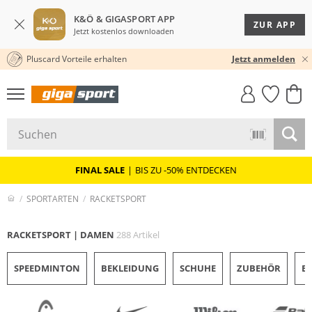
K&Ö & GIGASPORT APP
ZUR APP
Jetzt kostenlos downloaden
Pluscard Vorteile erhalten
30 TAGE RÜCKGABERECHT
★★★★★ 4,8 / 5,0 STERNE
Jetzt anmelden
GIGASTYLE
FAHRRAD­
CLICK &
CLICK &
MUST-HAVE
LEASING
COLLECT
RESERVE
FINAL SALE
|
BIS ZU -50% ENTDECKEN
SPORTARTEN
RACKETSPORT
RACKETSPORT | DAMEN
288 Artikel
SPEEDMINTON
BEKLEIDUNG
SCHUHE
ZUBEHÖR
B