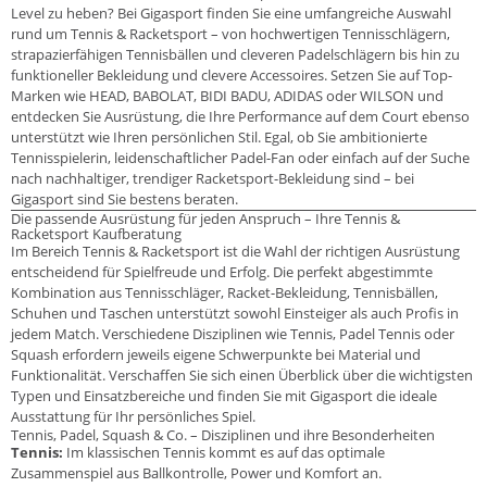
Level zu heben? Bei Gigasport finden Sie eine umfangreiche Auswahl
rund um Tennis & Racketsport – von hochwertigen Tennisschlägern,
strapazierfähigen Tennisbällen und cleveren Padelschlägern bis hin zu
funktioneller Bekleidung und clevere Accessoires. Setzen Sie auf Top-
Marken wie HEAD, BABOLAT, BIDI BADU, ADIDAS oder WILSON und
entdecken Sie Ausrüstung, die Ihre Performance auf dem Court ebenso
unterstützt wie Ihren persönlichen Stil. Egal, ob Sie ambitionierte
Tennisspielerin, leidenschaftlicher Padel-Fan oder einfach auf der Suche
nach nachhaltiger, trendiger Racketsport-Bekleidung sind – bei
Gigasport sind Sie bestens beraten.
Die passende Ausrüstung für jeden Anspruch – Ihre Tennis &
Racketsport Kaufberatung
Im Bereich Tennis & Racketsport ist die Wahl der richtigen Ausrüstung
entscheidend für Spielfreude und Erfolg. Die perfekt abgestimmte
Kombination aus Tennisschläger, Racket-Bekleidung, Tennisbällen,
Schuhen und Taschen unterstützt sowohl Einsteiger als auch Profis in
jedem Match. Verschiedene Disziplinen wie Tennis, Padel Tennis oder
Squash erfordern jeweils eigene Schwerpunkte bei Material und
Funktionalität. Verschaffen Sie sich einen Überblick über die wichtigsten
Typen und Einsatzbereiche und finden Sie mit Gigasport die ideale
Ausstattung für Ihr persönliches Spiel.
Tennis, Padel, Squash & Co. – Disziplinen und ihre Besonderheiten
Tennis:
Im klassischen Tennis kommt es auf das optimale
Zusammenspiel aus Ballkontrolle, Power und Komfort an.