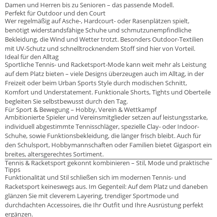
Damen und Herren bis zu Senioren – das passende Modell.
Perfekt für Outdoor und den Court
Wer regelmäßig auf Asche-, Hardcourt- oder Rasenplätzen spielt,
benötigt widerstandsfähige Schuhe und schmutzunempfindliche
Bekleidung, die Wind und Wetter trotzt. Besonders Outdoor-Textilien
mit UV-Schutz und schnelltrocknendem Stoff sind hier von Vorteil.
Ideal für den Alltag
Sportliche Tennis- und Racketsport-Mode kann weit mehr als Leistung
auf dem Platz bieten – viele Designs überzeugen auch im Alltag, in der
Freizeit oder beim Urban Sports Style durch modischen Schnitt,
Komfort und Understatement. Funktionale Shorts, Tights und Oberteile
begleiten Sie selbstbewusst durch den Tag.
Für Sport & Bewegung – Hobby, Verein & Wettkampf
Ambitionierte Spieler und Vereinsmitglieder setzen auf leistungsstarke,
individuell abgestimmte Tennisschläger, spezielle Clay- oder Indoor-
Schuhe, sowie Funktionsbekleidung, die länger frisch bleibt. Auch für
den Schulsport, Hobbymannschaften oder Familien bietet Gigasport ein
breites, altersgerechtes Sortiment.
Tennis & Racketsport gekonnt kombinieren – Stil, Mode und praktische
Tipps
Funktionalität und Stil schließen sich im modernen Tennis- und
Racketsport keineswegs aus. Im Gegenteil: Auf dem Platz und daneben
glänzen Sie mit cleverem Layering, trendiger Sportmode und
durchdachten Accessoires, die Ihr Outfit und Ihre Ausrüstung perfekt
ergänzen.