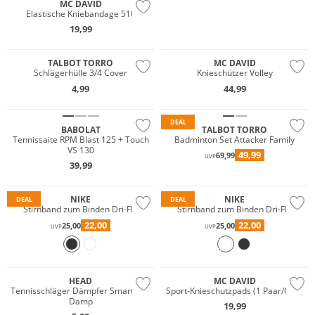
MC DAVID
Elastische Kniebandage 510
JETZT ENTDECKEN
19,99
TALBOT TORRO
MC DAVID
Schlägerhülle 3/4 Cover
Knieschützer Volley
4,99
44,99
DEAL
BABOLAT
TALBOT TORRO
Tennissaite RPM Blast 125 + Touch
Badminton Set Attacker Family
VS 130
49,99
69,99
UVP
39,99
NIKE
NIKE
DEAL
DEAL
Stirnband zum Binden Dri-FIT
Stirnband zum Binden Dri-FIT
22,00
22,00
25,00
25,00
UVP
UVP
HEAD
MC DAVID
Tennisschläger Dämpfer Smartsorb
Sport-Knieschutzpads (1 Paar/Gr.L)
Damp
19,99