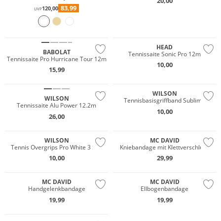
20,00
83,99
120,00
UVP
HEAD
BABOLAT
Tennissaite Sonic Pro 12m
Tennissaite Pro Hurricane Tour 12m
10,00
15,99
WILSON
WILSON
Tennisbasisgriffband Sublime
Tennissaite Alu Power 12.2m
10,00
26,00
WILSON
MC DAVID
Tennis Overgrips Pro White 3 Stk.
Kniebandage mit Klettverschluss
10,00
29,99
MC DAVID
MC DAVID
Handgelenkbandage
Ellbogenbandage
19,99
19,99