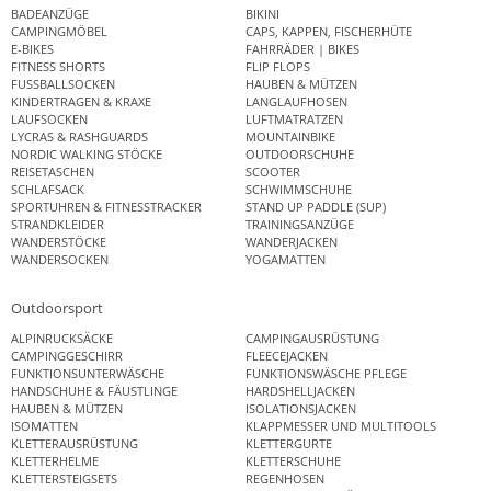
BADEANZÜGE
BIKINI
CAMPINGMÖBEL
CAPS, KAPPEN, FISCHERHÜTE
E-BIKES
FAHRRÄDER | BIKES
FITNESS SHORTS
FLIP FLOPS
FUSSBALLSOCKEN
HAUBEN & MÜTZEN
KINDERTRAGEN & KRAXE
LANGLAUFHOSEN
LAUFSOCKEN
LUFTMATRATZEN
LYCRAS & RASHGUARDS
MOUNTAINBIKE
NORDIC WALKING STÖCKE
OUTDOORSCHUHE
REISETASCHEN
SCOOTER
SCHLAFSACK
SCHWIMMSCHUHE
SPORTUHREN & FITNESSTRACKER
STAND UP PADDLE (SUP)
STRANDKLEIDER
TRAININGSANZÜGE
WANDERSTÖCKE
WANDERJACKEN
WANDERSOCKEN
YOGAMATTEN
Outdoorsport
ALPINRUCKSÄCKE
CAMPINGAUSRÜSTUNG
CAMPINGGESCHIRR
FLEECEJACKEN
FUNKTIONSUNTERWÄSCHE
FUNKTIONSWÄSCHE PFLEGE
HANDSCHUHE & FÄUSTLINGE
HARDSHELLJACKEN
HAUBEN & MÜTZEN
ISOLATIONSJACKEN
ISOMATTEN
KLAPPMESSER UND MULTITOOLS
KLETTERAUSRÜSTUNG
KLETTERGURTE
KLETTERHELME
KLETTERSCHUHE
KLETTERSTEIGSETS
REGENHOSEN