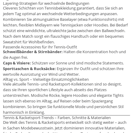
Layering-Strategien für wechselnde Bedingungen
Cleveres Schichten von Tennisbekleidung garantiert, dass Sie sich an
jedem Tag optimal an wechselnde Wetterbedingungen anpassen.
Kombinieren Sie atmungsaktive Baselayer (etwa Funktionsshirts) mit
leichten, flexiblen Midlayern wie Tennisjacken oder Hoodies. Bei Bedarf
schützt eine winddichte, ultraleichte Jacke zwischen den Ballwechseln.
Nach dem Match sorgt ein flauschiges Handtuch oder ein bequemes
Sweatshirt für Wohlbefinden.
Passende Accessoires für Ihr Tennis-Outfit
Schweißbänder & Stirnbänder:
Halten die Konzentration hoch und
die Augen frei.
Caps & Visiere:
Schützen vor Sonne und sind modische Statements.
Sporttaschen & Rucksäcke:
Ergänzen Ihr Outfit und schützen Ihre
wertvolle Ausrüstung vor Wind und Wetter.
Alltag vs. Sport – Vielseitige Einsatzmöglichkeiten
Viele aktuelle Tennis- und Racketsport-Kollektionen sind so designt,
dass sie Ihren sportlichen Lifestyle auch abseits des Platzes
unterstreichen. Modische Röcke, legere Hoodies und elegante Tights
lassen sich ebenso im Alltag, auf Reisen oder beim Spaziergang
kombinieren. So bringen Sie funktionelle Mode und persönlichen Stil
harmonisch in Einklang.
Tennis & Racketsport-Trends – Farben, Schnitte & Materialien
Die Welt des Tennis & Racketsports entwickelt sich stetig weiter – auch
in Sachen Modebewusstsein. Jetzt dominieren innovative Materialien,