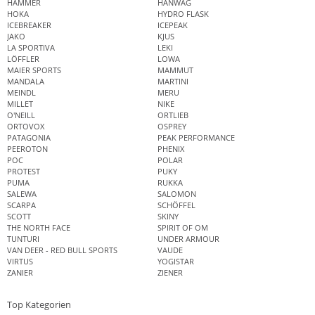
HAMMER
HANWAG
HOKA
HYDRO FLASK
ICEBREAKER
ICEPEAK
JAKO
KJUS
LA SPORTIVA
LEKI
LÖFFLER
LOWA
MAIER SPORTS
MAMMUT
MANDALA
MARTINI
MEINDL
MERU
MILLET
NIKE
O'NEILL
ORTLIEB
ORTOVOX
OSPREY
PATAGONIA
PEAK PERFORMANCE
PEEROTON
PHENIX
POC
POLAR
PROTEST
PUKY
PUMA
RUKKA
SALEWA
SALOMON
SCARPA
SCHÖFFEL
SCOTT
SKINY
THE NORTH FACE
SPIRIT OF OM
TUNTURI
UNDER ARMOUR
VAN DEER - RED BULL SPORTS
VAUDE
VIRTUS
YOGISTAR
ZANIER
ZIENER
Top Kategorien