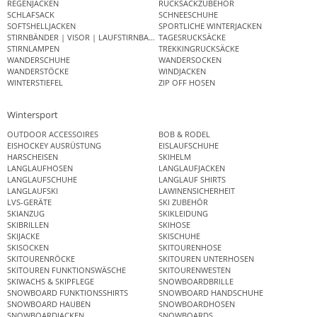
REGENJACKEN
RUCKSACKZUBEHÖR
SCHLAFSACK
SCHNEESCHUHE
SOFTSHELLJACKEN
SPORTLICHE WINTERJACKEN
STIRNBÄNDER | VISOR | LAUFSTIRNBAND
TAGESRUCKSÄCKE
STIRNLAMPEN
TREKKINGRUCKSÄCKE
WANDERSCHUHE
WANDERSOCKEN
WANDERSTÖCKE
WINDJACKEN
WINTERSTIEFEL
ZIP OFF HOSEN
Wintersport
OUTDOOR ACCESSOIRES
BOB & RODEL
EISHOCKEY AUSRÜSTUNG
EISLAUFSCHUHE
HARSCHEISEN
SKIHELM
LANGLAUFHOSEN
LANGLAUFJACKEN
LANGLAUFSCHUHE
LANGLAUF SHIRTS
LANGLAUFSKI
LAWINENSICHERHEIT
LVS-GERÄTE
SKI ZUBEHÖR
SKIANZUG
SKIKLEIDUNG
SKIBRILLEN
SKIHOSE
SKIJACKE
SKISCHUHE
SKISOCKEN
SKITOURENHOSE
SKITOURENRÖCKE
SKITOUREN UNTERHOSEN
SKITOUREN FUNKTIONSWÄSCHE
SKITOURENWESTEN
SKIWACHS & SKIPFLEGE
SNOWBOARDBRILLE
SNOWBOARD FUNKTIONSSHIRTS
SNOWBOARD HANDSCHUHE
SNOWBOARD HAUBEN
SNOWBOARDHOSEN
SNOWBOARDJACKEN
SNOWBOARDS