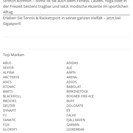
Stretch-Komfort – somit ist sie auch beim Fitness, Laufen, Yoga oder in
der Freizeit bestens tragbar und setzt modische Akzente im sportlichen
Alltag.
Erleben Sie Tennis & Racketsport in seiner ganzen Vielfalt – jetzt bei
Gigasport!
Top Marken
ABUS
ADIDAS
AEVOR
ALÉ
ALPINA
AIM'N
ARC'TERYX
ARENA
ASICS
ASSOS
ATOMIC
BABOLAT
BARTS
BIRKENSTOCK
BLACKROLL
BOGNER FIRE+ICE
BROOKS
BUFF
DEUTER
DOLOMITE
DYNAFIT
E9
F2
FALKE
FANATIC
FJÄLLRÄVEN
FOX
GARMIN
GLORYFY
GOREWEAR