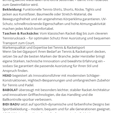
zum Gewinnfaktor wird.
Bekleidung:
Funktionelle Tennis-Shirts, Shorts, Röcke, Tights und
Jacken aus Kunstfaser, Baumwolle oder Stretch-Material, die
Bewegungsfreiheit und ein angenehmes Körperklima garantieren. UV-
Schutz, schnelltrocknende Eigenschaften und hohe Atmungsaktivität
machen jedes Match komfortabel.
Taschen & Rucksäcke:
Vom klassischen Racket-Bag bis zum cleveren
Tennisrucksack – für optimalen Schutz Ihrer Ausrüstung und bequemen
Transport zum Court.
Markenqualität und Expertise bei Tennis & Racketsport
Wenn Sie bei Gigasport Ihren Bedarf an Tennis & Racketsport decken,
setzen Sie auf die besten Marken der Branche. Jeder Hersteller bringt
eigene Stärken, technische Innovation und bewährte Erfahrung ein –
sodass Sie garantiert die passende Ausrüstung für Ihren Stil und
Anspruch finden.
HEAD
begeistert als Innovationsführer mit modernsten Schläger-
Konstruktionen, Hightech-Bespannungen und umfangreichem Zubehör
für Tennis und Padel.
BABOLAT
überzeugt mit besonders leichter, stabiler Racket-Architektur
und innovativen Grifftechnologien, die das Handling und die
Ballkontrolle spürbar verbessern.
BIDI BADU
setzt auf sportlich-dynamische und farbenfrohe Designs bei
Sportbekleidung – modern, bequem und für alle Generationen geeignet.