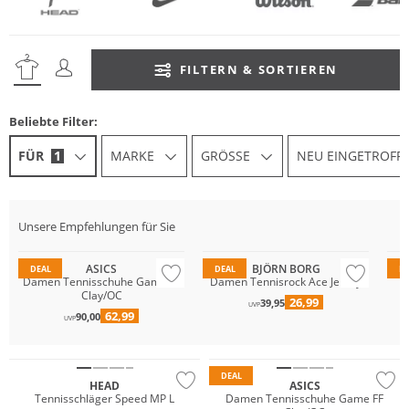
FILTERN & SORTIEREN
Beliebte Filter:
FÜR
1
MARKE
GRÖSSE
NEU EINGETROFF
Unsere Empfehlungen für Sie
Nachhaltig
ASICS
BJÖRN BORG
DEAL
DEAL
D
Damen Tennisschuhe Game FF
Damen Tennisrock Ace Jersey
D
Clay/OC
26,99
39,95
UVP
62,99
90,00
UVP
DEAL
HEAD
ASICS
Tennisschläger Speed MP L
Damen Tennisschuhe Game FF