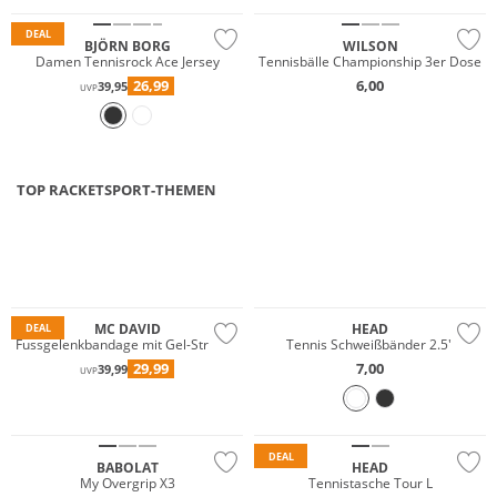
DEAL
BJÖRN BORG
WILSON
Damen Tennisrock Ace Jersey
Tennisbälle Championship 3er Dose
26,99
6,00
39,95
UVP
TOP RACKETSPORT-THEMEN
MC DAVID
HEAD
DEAL
Fussgelenkbandage mit Gel-Streben
Tennis Schweißbänder 2.5"
29,99
7,00
39,99
UVP
DEAL
BABOLAT
HEAD
My Overgrip X3
Tennistasche Tour L