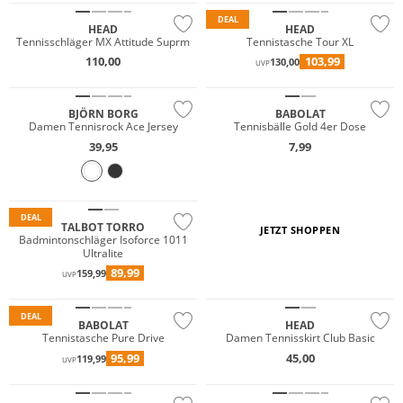
DEAL
HEAD
HEAD
Tennisschläger MX Attitude Suprm
Tennistasche Tour XL
110,00
103,99
130,00
UVP
Nachhaltig
Multi Pack
BJÖRN BORG
BABOLAT
Damen Tennisrock Ace Jersey
Tennisbälle Gold 4er Dose
39,95
7,99
DEAL
TALBOT TORRO
JETZT SHOPPEN
Badmintonschläger Isoforce 1011
Ultralite
89,99
159,99
UVP
DEAL
BABOLAT
HEAD
Tennistasche Pure Drive
Damen Tennisskirt Club Basic
95,99
45,00
119,99
UVP