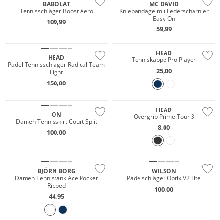
BABOLAT
MC DAVID
Tennisschläger Boost Aero
Kniebandage mit Federscharnier
Easy-On
109,99
59,99
HEAD
HEAD
Tenniskappe Pro Player
Padel Tennisschläger Radical Team
25,00
Light
150,00
NEU
HEAD
ON
Overgrip Prime Tour 3
Damen Tennisskirt Court Split
8,00
100,00
Nachhaltig
BJÖRN BORG
WILSON
Damen Tennistank Ace Pocket
Padelschläger Optix V2 Lite
Ribbed
100,00
44,95
Nachhaltig
Multi Pack