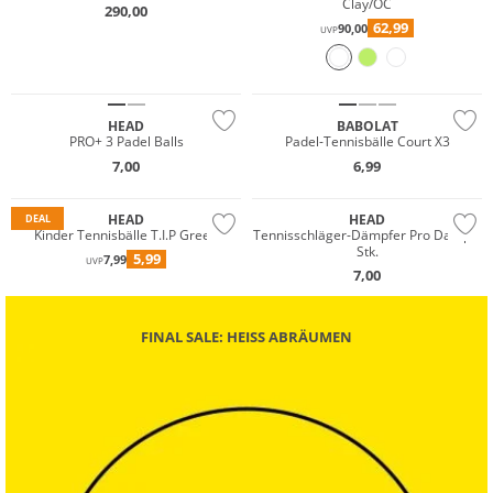
Clay/OC
290,00
62,99
90,00
UVP
Multi Pack
HEAD
BABOLAT
PRO+ 3 Padel Balls
Padel-Tennisbälle Court X3
7,00
6,99
HEAD
HEAD
DEAL
Kinder Tennisbälle T.I.P Green
Tennisschläger-Dämpfer Pro Damp 2
Stk.
5,99
7,99
UVP
7,00
FINAL SALE: HEISS ABRÄUMEN