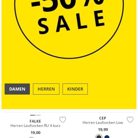
DAMEN
HERREN
KINDER
OUTDOOR
SWIM & BEACH
Premium
CEP
FALKE
Herren Laufsocken Low
Herren Laufsocken RU 4 kurz
19,99
19,00