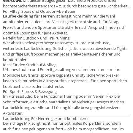
GIGASAFE
: Mit diesen Badges gekennzeichnete Produkte erfüllen
höchste Sicherheitsstandards – z. B. durch besonders gute Sichtbarkeit.
Für Alltag, Sport und Outdoor-Abenteuer
Laufbekleidung für Herren
ist längst nicht mehr nur die Wahl
ambitionierter Läufer – ihre Vielseitigkeit macht sie auch für Alltag,
Freizeit und andere Sportarten attraktiv. Je nach Anspruch finden sich
optimale Lösungen für jede Aktivität.
Perfekt für Outdoor- und Trailrunning
Wer abseits befestigter Wege unterwegs ist, braucht robuste,
wetterfeste Laufbekleidung. Softshell-Jacken, wasserabweisende Tights
und griffige Laufsocken machen jedes Trail-Abenteuer sicherer und
komfortabler.
Ideal für den Stadtlauf & Alltag
Urbanes Laufen und Freizeitgestaltung verschmelzen immer mehr.
Modische Laufshirts, sportive Jogpants und stylische Windbreaker
lassen sich mühelos in Alltagsoutfits integrieren – für einen sportlichen
Look auch abseits der Laufstrecke.
Für Sport, Fitness & Bewegung
Im Fitnessstudio, beim Functional Training oder im Verein: Flexible
Schnittformen, elastische Materialien und vielseitige Designs machen
Laufbekleidung zur Allround-Lösung für alle bewegungsintensiven
Aktivitäten.
Laufbekleidung Für Herren gekonnt kombinieren
Der richtige Mix sorgt nicht nur für optimales Körperklima, sondern
auch für einen gelungenen Auftritt – ob beim morgendlichen Run, im