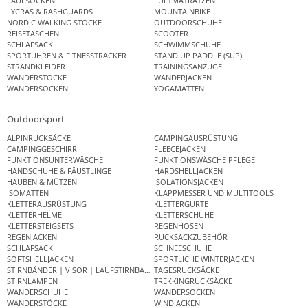
LAUFSOCKEN
LUFTMATRATZEN
LYCRAS & RASHGUARDS
MOUNTAINBIKE
NORDIC WALKING STÖCKE
OUTDOORSCHUHE
REISETASCHEN
SCOOTER
SCHLAFSACK
SCHWIMMSCHUHE
SPORTUHREN & FITNESSTRACKER
STAND UP PADDLE (SUP)
STRANDKLEIDER
TRAININGSANZÜGE
WANDERSTÖCKE
WANDERJACKEN
WANDERSOCKEN
YOGAMATTEN
Outdoorsport
ALPINRUCKSÄCKE
CAMPINGAUSRÜSTUNG
CAMPINGGESCHIRR
FLEECEJACKEN
FUNKTIONSUNTERWÄSCHE
FUNKTIONSWÄSCHE PFLEGE
HANDSCHUHE & FÄUSTLINGE
HARDSHELLJACKEN
HAUBEN & MÜTZEN
ISOLATIONSJACKEN
ISOMATTEN
KLAPPMESSER UND MULTITOOLS
KLETTERAUSRÜSTUNG
KLETTERGURTE
KLETTERHELME
KLETTERSCHUHE
KLETTERSTEIGSETS
REGENHOSEN
REGENJACKEN
RUCKSACKZUBEHÖR
SCHLAFSACK
SCHNEESCHUHE
SOFTSHELLJACKEN
SPORTLICHE WINTERJACKEN
STIRNBÄNDER | VISOR | LAUFSTIRNBAND
TAGESRUCKSÄCKE
STIRNLAMPEN
TREKKINGRUCKSÄCKE
WANDERSCHUHE
WANDERSOCKEN
WANDERSTÖCKE
WINDJACKEN