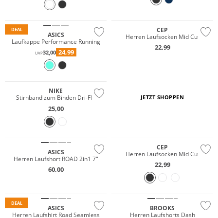
Premium
CEP
DEAL
ASICS
Herren Laufsocken Mid Cut
Laufkappe Performance Running
22,99
24,99
32,00
UVP
NIKE
Stirnband zum Binden Dri-FIT
JETZT SHOPPEN
25,00
Must have
Premium
CEP
ASICS
Herren Laufsocken Mid Cut
Herren Laufshort ROAD 2in1 7"
22,99
60,00
NEU
Must have
DEAL
ASICS
BROOKS
Herren Laufshirt Road Seamless
Herren Laufshorts Dash