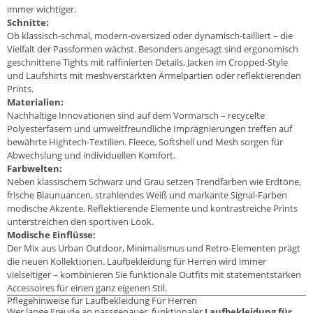
immer wichtiger.
Schnitte:
Ob klassisch-schmal, modern-oversized oder dynamisch-tailliert – die
Vielfalt der Passformen wächst. Besonders angesagt sind ergonomisch
geschnittene Tights mit raffinierten Details, Jacken im Cropped-Style
und Laufshirts mit meshverstärkten Ärmelpartien oder reflektierenden
Prints.
Materialien:
Nachhaltige Innovationen sind auf dem Vormarsch – recycelte
Polyesterfasern und umweltfreundliche Imprägnierungen treffen auf
bewährte Hightech-Textilien. Fleece, Softshell und Mesh sorgen für
Abwechslung und individuellen Komfort.
Farbwelten:
Neben klassischem Schwarz und Grau setzen Trendfarben wie Erdtöne,
frische Blaunuancen, strahlendes Weiß und markante Signal-Farben
modische Akzente. Reflektierende Elemente und kontrastreiche Prints
unterstreichen den sportiven Look.
Modische Einflüsse:
Der Mix aus Urban Outdoor, Minimalismus und Retro-Elementen prägt
die neuen Kollektionen. Laufbekleidung für Herren wird immer
vielseitiger – kombinieren Sie funktionale Outfits mit statementstarken
Accessoires für einen ganz eigenen Stil.
Pflegehinweise für Laufbekleidung Für Herren
Wer lange Freude an passgenauer, funktionaler
Laufbekleidung für