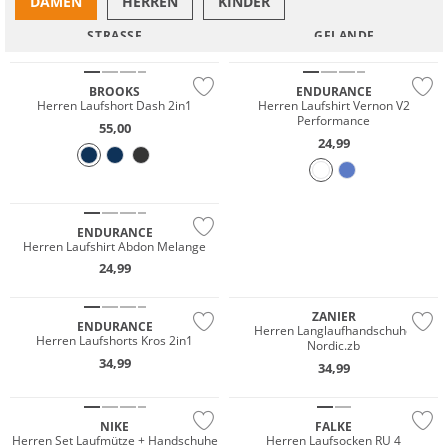
DAMEN
HERREN
KINDER
Must have
STRASSE
GELÄNDE
Nachhaltig
BROOKS
ENDURANCE
Herren Laufshort Dash 2in1
Herren Laufshirt Vernon V2
Performance
55,00
24,99
ENDURANCE
JETZT ENTDECKEN
Herren Laufshirt Abdon Melange
24,99
ZANIER
ENDURANCE
Herren Langlaufhandschuhe
Herren Laufshorts Kros 2in1
Nordic.zb
34,99
34,99
Gigasafe
NIKE
FALKE
Herren Set Laufmütze + Handschuhe
Herren Laufsocken RU 4