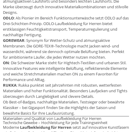
atmungsaktiven Laufshirts und besonders leichten Laufshorts. Die
Marke überzeugt durch innovative Materialkombinationen und stilvolle
Designs.
ODLO
: Als Pionier im Bereich Funktionsunterwäsche setzt ODLO auf das
Drei-Schichten-Prinzip. ODLO-Laufbekleidung für Herren bietet
erstklassigen Feuchtigkeitstransport, Temperaturregulierung und
nachhaltige Fertigung.
GOREWEAR
: Synonym für Wetter-Schutz und atmungsaktive
Membranen. Die GORE-TEX®-Technologie macht Jacken wind- und
wasserdicht, während sie dennoch optimale Belüftung bieten. Perfekt
für ambitionierte Läufer, die jedes Wetter nutzen möchten.
ON
: Die Schweizer Marke steht für Hightech-Textilien und urbanen Stil.
Innovative Features wie intelligente Belüftung, reflektierende Elemente
und weiche Stretchmaterialien machen ON zu einem Favoriten für
Performance und Alltag.
RUKKA
: Rukka punktet seit Jahrzehnten mit robusten, wetterfesten
Materialien und hoher Funktionalität. Besonders Laufjacken und Tights
überzeugen durch Langlebigkeit und clevere Details.
Ob Best-of-Badges, nachhaltige Materialien, Testsieger oder bewährte
Klassiker – bei Gigasport finden Sie die Highlights der Saison und
bewährte Basics für Ihre Laufausrüstung.
Materialien und Qualität von Laufbekleidung Für Herren
Technische Gewebe – Hochleistung für jede Trainingseinheit
Moderne
Laufbekleidung für Herren
setzt auf innovative Kunstfasern