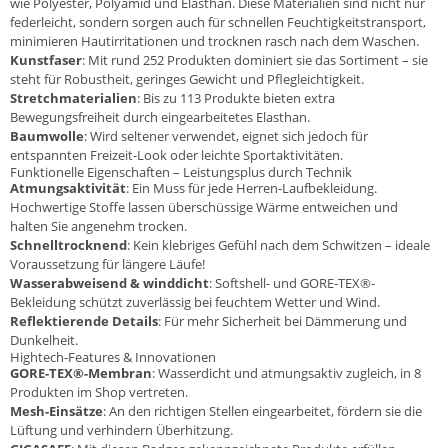
wie Polyester, Polyamid und Elasthan. Diese Materialien sind nicht nur
federleicht, sondern sorgen auch für schnellen Feuchtigkeitstransport,
minimieren Hautirritationen und trocknen rasch nach dem Waschen.
Kunstfaser
: Mit rund 252 Produkten dominiert sie das Sortiment – sie
steht für Robustheit, geringes Gewicht und Pflegleichtigkeit.
Stretchmaterialien
: Bis zu 113 Produkte bieten extra
Bewegungsfreiheit durch eingearbeitetes Elasthan.
Baumwolle
: Wird seltener verwendet, eignet sich jedoch für
entspannten Freizeit-Look oder leichte Sportaktivitäten.
Funktionelle Eigenschaften – Leistungsplus durch Technik
Atmungsaktivität
: Ein Muss für jede Herren-Laufbekleidung.
Hochwertige Stoffe lassen überschüssige Wärme entweichen und
halten Sie angenehm trocken.
Schnelltrocknend
: Kein klebriges Gefühl nach dem Schwitzen – ideale
Voraussetzung für längere Läufe!
Wasserabweisend & winddicht
: Softshell- und GORE-TEX®-
Bekleidung schützt zuverlässig bei feuchtem Wetter und Wind.
Reflektierende Details
: Für mehr Sicherheit bei Dämmerung und
Dunkelheit.
Hightech-Features & Innovationen
GORE-TEX®-Membran
: Wasserdicht und atmungsaktiv zugleich, in 8
Produkten im Shop vertreten.
Mesh-Einsätze
: An den richtigen Stellen eingearbeitet, fördern sie die
Lüftung und verhindern Überhitzung.