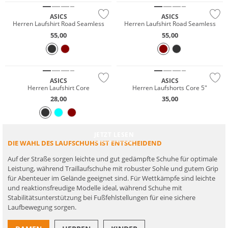
ASICS
ASICS
Herren Laufshirt Road Seamless
Herren Laufshirt Road Seamless
NEU
NEU
55,00
55,00
Preis & Wert
Must have
Nachhaltig
Preis & Wert
ASICS
ASICS
Herren Laufshirt Core
Herren Laufshorts Core 5"
28,00
35,00
So finden Sie den richtigen Laufschuh
JETZT LESEN
DIE WAHL DES LAUFSCHUHS IST ENTSCHEIDEND
Auf der Straße sorgen leichte und gut gedämpfte Schuhe für optimale
Leistung, während Traillaufschuhe mit robuster Sohle und gutem Grip
für Abenteuer im Gelände geeignet sind. Für Wettkämpfe sind leichte
und reaktionsfreudige Modelle ideal, während Schuhe mit
Stabilitätsunterstützung bei Fußfehl­stellungen für eine sichere
Laufbewegung sorgen.
NEU