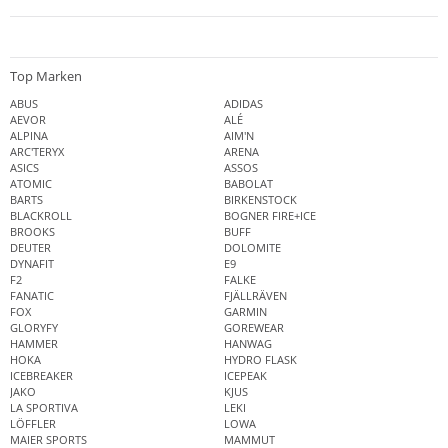
Top Marken
ABUS
ADIDAS
AEVOR
ALÉ
ALPINA
AIM'N
ARC'TERYX
ARENA
ASICS
ASSOS
ATOMIC
BABOLAT
BARTS
BIRKENSTOCK
BLACKROLL
BOGNER FIRE+ICE
BROOKS
BUFF
DEUTER
DOLOMITE
DYNAFIT
E9
F2
FALKE
FANATIC
FJÄLLRÄVEN
FOX
GARMIN
GLORYFY
GOREWEAR
HAMMER
HANWAG
HOKA
HYDRO FLASK
ICEBREAKER
ICEPEAK
JAKO
KJUS
LA SPORTIVA
LEKI
LÖFFLER
LOWA
MAIER SPORTS
MAMMUT