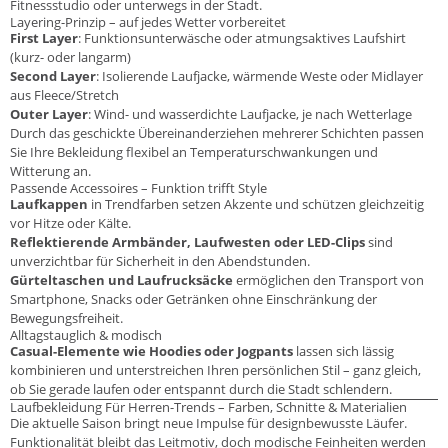
Fitnessstudio oder unterwegs in der Stadt.
Layering-Prinzip – auf jedes Wetter vorbereitet
First Layer
: Funktionsunterwäsche oder atmungsaktives Laufshirt
(kurz- oder langarm)
Second Layer
: Isolierende Laufjacke, wärmende Weste oder Midlayer
aus Fleece/Stretch
Outer Layer
: Wind- und wasserdichte Laufjacke, je nach Wetterlage
Durch das geschickte Übereinanderziehen mehrerer Schichten passen
Sie Ihre Bekleidung flexibel an Temperaturschwankungen und
Witterung an.
Passende Accessoires – Funktion trifft Style
Laufkappen
in Trendfarben setzen Akzente und schützen gleichzeitig
vor Hitze oder Kälte.
Reflektierende Armbänder, Laufwesten oder LED-Clips
sind
unverzichtbar für Sicherheit in den Abendstunden.
Gürteltaschen und Laufrucksäcke
ermöglichen den Transport von
Smartphone, Snacks oder Getränken ohne Einschränkung der
Bewegungsfreiheit.
Alltagstauglich & modisch
Casual-Elemente wie Hoodies oder Jogpants
lassen sich lässig
kombinieren und unterstreichen Ihren persönlichen Stil – ganz gleich,
ob Sie gerade laufen oder entspannt durch die Stadt schlendern.
Laufbekleidung Für Herren-Trends – Farben, Schnitte & Materialien
Die aktuelle Saison bringt neue Impulse für designbewusste Läufer.
Funktionalität bleibt das Leitmotiv, doch modische Feinheiten werden