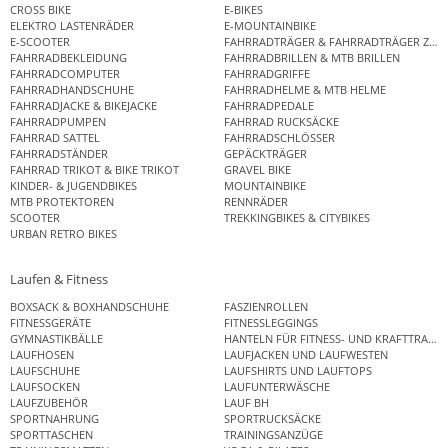
CROSS BIKE
E-BIKES
ELEKTRO LASTENRÄDER
E-MOUNTAINBIKE
E-SCOOTER
FAHRRADTRÄGER & FAHRRADTRÄGER ZUB
FAHRRADBEKLEIDUNG
FAHRRADBRILLEN & MTB BRILLEN
FAHRRADCOMPUTER
FAHRRADGRIFFE
FAHRRADHANDSCHUHE
FAHRRADHELME & MTB HELME
FAHRRADJACKE & BIKEJACKE
FAHRRADPEDALE
FAHRRADPUMPEN
FAHRRAD RUCKSÄCKE
FAHRRAD SATTEL
FAHRRADSCHLÖSSER
FAHRRADSTÄNDER
GEPÄCKTRÄGER
FAHRRAD TRIKOT & BIKE TRIKOT
GRAVEL BIKE
KINDER- & JUGENDBIKES
MOUNTAINBIKE
MTB PROTEKTOREN
RENNRÄDER
SCOOTER
TREKKINGBIKES & CITYBIKES
URBAN RETRO BIKES
Laufen & Fitness
BOXSACK & BOXHANDSCHUHE
FASZIENROLLEN
FITNESSGERÄTE
FITNESSLEGGINGS
GYMNASTIKBÄLLE
HANTELN FÜR FITNESS- UND KRAFTTRAINI
LAUFHOSEN
LAUFJACKEN UND LAUFWESTEN
LAUFSCHUHE
LAUFSHIRTS UND LAUFTOPS
LAUFSOCKEN
LAUFUNTERWÄSCHE
LAUFZUBEHÖR
LAUF BH
SPORTNAHRUNG
SPORTRUCKSÄCKE
SPORTTASCHEN
TRAININGSANZÜGE