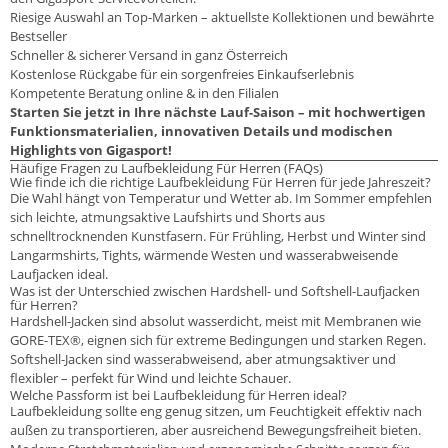
Riesige Auswahl an Top-Marken – aktuellste Kollektionen und bewährte
Bestseller
Schneller & sicherer Versand in ganz Österreich
Kostenlose Rückgabe für ein sorgenfreies Einkaufserlebnis
Kompetente Beratung online & in den Filialen
Starten Sie jetzt in Ihre nächste Lauf-Saison – mit hochwertigen
Funktionsmaterialien, innovativen Details und modischen
Highlights von Gigasport!
Häufige Fragen zu Laufbekleidung Für Herren (FAQs)
Wie finde ich die richtige Laufbekleidung Für Herren für jede Jahreszeit?
Die Wahl hängt von Temperatur und Wetter ab. Im Sommer empfehlen
sich leichte, atmungsaktive Laufshirts und Shorts aus
schnelltrocknenden Kunstfasern. Für Frühling, Herbst und Winter sind
Langarmshirts, Tights, wärmende Westen und wasserabweisende
Laufjacken ideal.
Was ist der Unterschied zwischen Hardshell- und Softshell-Laufjacken
für Herren?
Hardshell-Jacken sind absolut wasserdicht, meist mit Membranen wie
GORE-TEX®, eignen sich für extreme Bedingungen und starken Regen.
Softshell-Jacken sind wasserabweisend, aber atmungsaktiver und
flexibler – perfekt für Wind und leichte Schauer.
Welche Passform ist bei Laufbekleidung für Herren ideal?
Laufbekleidung sollte eng genug sitzen, um Feuchtigkeit effektiv nach
außen zu transportieren, aber ausreichend Bewegungsfreiheit bieten.