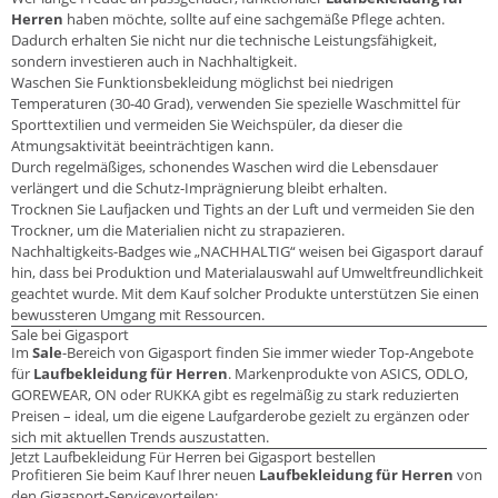
Herren
haben möchte, sollte auf eine sachgemäße Pflege achten.
Dadurch erhalten Sie nicht nur die technische Leistungsfähigkeit,
sondern investieren auch in Nachhaltigkeit.
Waschen Sie Funktionsbekleidung möglichst bei niedrigen
Temperaturen (30-40 Grad), verwenden Sie spezielle Waschmittel für
Sporttextilien und vermeiden Sie Weichspüler, da dieser die
Atmungsaktivität beeinträchtigen kann.
Durch regelmäßiges, schonendes Waschen wird die Lebensdauer
verlängert und die Schutz-Imprägnierung bleibt erhalten.
Trocknen Sie Laufjacken und Tights an der Luft und vermeiden Sie den
Trockner, um die Materialien nicht zu strapazieren.
Nachhaltigkeits-Badges wie „NACHHALTIG“ weisen bei Gigasport darauf
hin, dass bei Produktion und Materialauswahl auf Umweltfreundlichkeit
geachtet wurde. Mit dem Kauf solcher Produkte unterstützen Sie einen
bewussteren Umgang mit Ressourcen.
Sale bei Gigasport
Im
Sale
-Bereich von Gigasport finden Sie immer wieder Top-Angebote
für
Laufbekleidung für Herren
. Markenprodukte von ASICS, ODLO,
GOREWEAR, ON oder RUKKA gibt es regelmäßig zu stark reduzierten
Preisen – ideal, um die eigene Laufgarderobe gezielt zu ergänzen oder
sich mit aktuellen Trends auszustatten.
Jetzt Laufbekleidung Für Herren bei Gigasport bestellen
Profitieren Sie beim Kauf Ihrer neuen
Laufbekleidung für Herren
von
den Gigasport-Servicevorteilen: