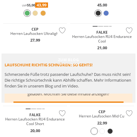
43,99
45,00
55,00
UVP
Premium
CEP
FALKE
Herren Laufsocken Ultralight
Herren Laufsocken RU4 Endurance
27,99
Cool
21,00
ZUM BLOG
LAUFSCHUHE RICHTIG SCHNÜREN: SO GEHTS!
Schmerzende Füße trotz passender Laufschuhe? Das muss nicht sein!
Die richtige Schnürtechnik kann Abhilfe schaffen. Mehr Informationen
finden Sie in unserem Blog und im Video.
Hier werden Inhalte von
www.youtube.com
geladen. Möchten Sie diese Inhalte anzeigen?
Premium
INHALTE VON WWW.YOUTUBE.COM ANZEIGEN
CEP
FALKE
Herren Laufsocken Mid Cut
Herren Laufsocken RU4 Endurance
22,99
Cool Short
20,00