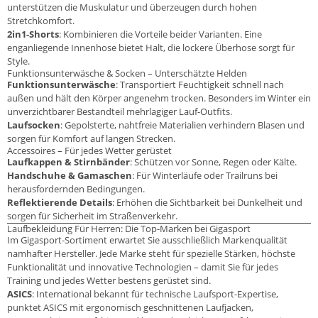
unterstützen die Muskulatur und überzeugen durch hohen
Stretchkomfort.
2in1-Shorts
: Kombinieren die Vorteile beider Varianten. Eine
enganliegende Innenhose bietet Halt, die lockere Überhose sorgt für
Style.
Funktionsunterwäsche & Socken – Unterschätzte Helden
Funktionsunterwäsche
: Transportiert Feuchtigkeit schnell nach
außen und hält den Körper angenehm trocken. Besonders im Winter ein
unverzichtbarer Bestandteil mehrlagiger Lauf-Outfits.
Laufsocken
: Gepolsterte, nahtfreie Materialien verhindern Blasen und
sorgen für Komfort auf langen Strecken.
Accessoires – Für jedes Wetter gerüstet
Laufkappen & Stirnbänder
: Schützen vor Sonne, Regen oder Kälte.
Handschuhe & Gamaschen
: Für Winterläufe oder Trailruns bei
herausfordernden Bedingungen.
Reflektierende Details
: Erhöhen die Sichtbarkeit bei Dunkelheit und
sorgen für Sicherheit im Straßenverkehr.
Laufbekleidung Für Herren: Die Top-Marken bei Gigasport
Im Gigasport-Sortiment erwartet Sie ausschließlich Markenqualität
namhafter Hersteller. Jede Marke steht für spezielle Stärken, höchste
Funktionalität und innovative Technologien – damit Sie für jedes
Training und jedes Wetter bestens gerüstet sind.
ASICS
: International bekannt für technische Laufsport-Expertise,
punktet ASICS mit ergonomisch geschnittenen Laufjacken,