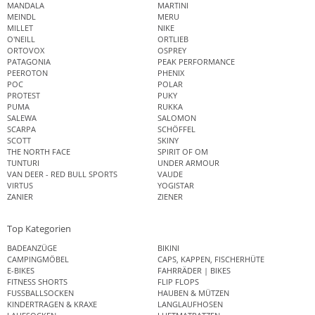
MANDALA
MARTINI
MEINDL
MERU
MILLET
NIKE
O'NEILL
ORTLIEB
ORTOVOX
OSPREY
PATAGONIA
PEAK PERFORMANCE
PEEROTON
PHENIX
POC
POLAR
PROTEST
PUKY
PUMA
RUKKA
SALEWA
SALOMON
SCARPA
SCHÖFFEL
SCOTT
SKINY
THE NORTH FACE
SPIRIT OF OM
TUNTURI
UNDER ARMOUR
VAN DEER - RED BULL SPORTS
VAUDE
VIRTUS
YOGISTAR
ZANIER
ZIENER
Top Kategorien
BADEANZÜGE
BIKINI
CAMPINGMÖBEL
CAPS, KAPPEN, FISCHERHÜTE
E-BIKES
FAHRRÄDER | BIKES
FITNESS SHORTS
FLIP FLOPS
FUSSBALLSOCKEN
HAUBEN & MÜTZEN
KINDERTRAGEN & KRAXE
LANGLAUFHOSEN