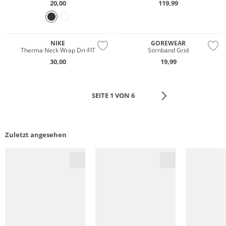
20,00
119,99
Gigasafe
NIKE
GOREWEAR
Therma Neck Wrap Dri-FIT
Stirnband Grid
30,00
19,99
SEITE 1 VON 6
Zuletzt angesehen