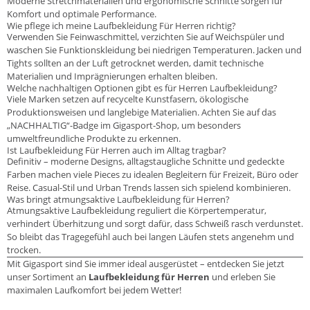
Moderne Stretchmaterialien und ergonomische Schnitte sorgen für
Komfort und optimale Performance.
Wie pflege ich meine Laufbekleidung Für Herren richtig?
Verwenden Sie Feinwaschmittel, verzichten Sie auf Weichspüler und
waschen Sie Funktionskleidung bei niedrigen Temperaturen. Jacken und
Tights sollten an der Luft getrocknet werden, damit technische
Materialien und Imprägnierungen erhalten bleiben.
Welche nachhaltigen Optionen gibt es für Herren Laufbekleidung?
Viele Marken setzen auf recycelte Kunstfasern, ökologische
Produktionsweisen und langlebige Materialien. Achten Sie auf das
„NACHHALTIG“-Badge im Gigasport-Shop, um besonders
umweltfreundliche Produkte zu erkennen.
Ist Laufbekleidung Für Herren auch im Alltag tragbar?
Definitiv – moderne Designs, alltagstaugliche Schnitte und gedeckte
Farben machen viele Pieces zu idealen Begleitern für Freizeit, Büro oder
Reise. Casual-Stil und Urban Trends lassen sich spielend kombinieren.
Was bringt atmungsaktive Laufbekleidung für Herren?
Atmungsaktive Laufbekleidung reguliert die Körpertemperatur,
verhindert Überhitzung und sorgt dafür, dass Schweiß rasch verdunstet.
So bleibt das Tragegefühl auch bei langen Läufen stets angenehm und
trocken.
Mit Gigasport sind Sie immer ideal ausgerüstet – entdecken Sie jetzt
unser Sortiment an
Laufbekleidung für Herren
und erleben Sie
maximalen Laufkomfort bei jedem Wetter!