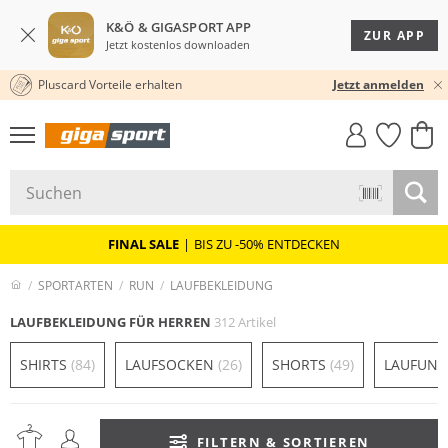
K&Ö & GIGASPORT APP
ZUR APP
Jetzt kostenlos downloaden
Pluscard Vorteile erhalten
★★★★★ 4,8 / 5,0 STERNE
Jetzt anmelden
GIGASTYLE
FAHRRAD­
CLICK &
CLICK &
MUST-HAVE
LEASING
COLLECT
RESERVE
FINAL SALE
|
BIS ZU -50% ENTDECKEN
SPORTARTEN
RUN
LAUFBEKLEIDUNG
LAUFBEKLEIDUNG FÜR HERREN
312 Artikel
SHIRTS
(84)
LAUFSOCKEN
(26)
SHORTS
(49)
LAUFUN
FILTERN & SORTIEREN