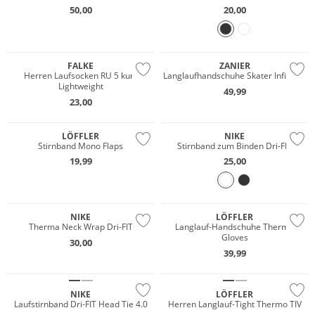
50,00
20,00
GORE-TEX
FALKE
ZANIER
Herren Laufsocken RU 5 kurz
Langlaufhandschuhe Skater Infinium
Lightweight
49,99
Nachhaltig
23,00
Gigasafe
LÖFFLER
NIKE
Stirnband Mono Flaps
Stirnband zum Binden Dri-FIT
19,99
25,00
Nachhaltig
NIKE
LÖFFLER
Therma Neck Wrap Dri-FIT
Langlauf-Handschuhe Thermo
Gloves
30,00
39,99
NIKE
LÖFFLER
Laufstirnband Dri-FIT Head Tie 4.0
Herren Langlauf-Tight Thermo TIV