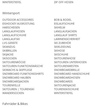
WINTERSTIEFEL
ZIP OFF HOSEN
Wintersport
OUTDOOR ACCESSOIRES
BOB & RODEL
EISHOCKEY AUSRÜSTUNG
EISLAUFSCHUHE
HARSCHEISEN
SKIHELM
LANGLAUFHOSEN
LANGLAUFJACKEN
LANGLAUFSCHUHE
LANGLAUF SHIRTS
LANGLAUFSKI
LAWINENSICHERHEIT
LVS-GERÄTE
SKI ZUBEHÖR
SKIANZUG
SKIKLEIDUNG
SKIBRILLEN
SKIHOSE
SKIJACKE
SKISCHUHE
SKISOCKEN
SKITOURENHOSE
SKITOURENRÖCKE
SKITOUREN UNTERHOSEN
SKITOUREN FUNKTIONSWÄSCHE
SKITOURENWESTEN
SKIWACHS & SKIPFLEGE
SNOWBOARDBRILLE
SNOWBOARD FUNKTIONSSHIRTS
SNOWBOARD HANDSCHUHE
SNOWBOARD HAUBEN
SNOWBOARDHOSEN
SNOWBOARDJACKEN
SNOWBOARDS
TOURENFELLE
SKITOURENJACKE
SKITOUREN | TOURENSKI
TOURENSKISCHUHE
WANDERSOCKEN
WINTERSTIEFEL
Fahrräder & Bikes