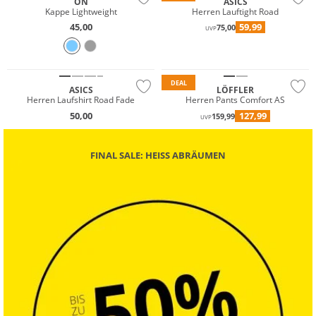
ON
ASICS
Kappe Lightweight
Herren Lauftight Road
45,00
59,99
75,00
UVP
Must have
Nachhaltig
Nachhaltig
DEAL
ASICS
LÖFFLER
Herren Laufshirt Road Fade
Herren Pants Comfort AS
50,00
127,99
159,99
UVP
FINAL SALE: HEISS ABRÄUMEN