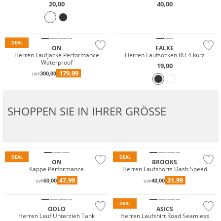
20,00
40,00
Wasserfest
Nachhaltig
DEAL
ON
FALKE
Herren Laufjacke Performance
Herren Laufsocken RU 4 kurz
Waterproof
19,00
179,99
300,00
UVP
SHOPPEN SIE IN IHRER GRÖSSE
Nachhaltig
Must have
DEAL
DEAL
ON
BROOKS
Kappe Performance
Herren Laufshorts Dash Speed
47,99
31,99
60,00
40,00
UVP
UVP
Nachhaltig
Nachhaltig
DEAL
ODLO
ASICS
Herren Lauf Unterzieh Tank
Herren Laufshirt Road Seamless