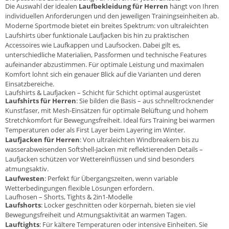
Die Auswahl der idealen
Laufbekleidung für Herren
hängt von Ihren
individuellen Anforderungen und den jeweiligen Trainingseinheiten ab.
Moderne Sportmode bietet ein breites Spektrum: von ultraleichten
Laufshirts über funktionale Laufjacken bis hin zu praktischen
Accessoires wie Laufkappen und Laufsocken. Dabei gilt es,
unterschiedliche Materialien, Passformen und technische Features
aufeinander abzustimmen. Für optimale Leistung und maximalen
Komfort lohnt sich ein genauer Blick auf die Varianten und deren
Einsatzbereiche.
Laufshirts & Laufjacken – Schicht für Schicht optimal ausgerüstet
Laufshirts für Herren
: Sie bilden die Basis – aus schnelltrocknender
Kunstfaser, mit Mesh-Einsätzen für optimale Belüftung und hohem
Stretchkomfort für Bewegungsfreiheit. Ideal fürs Training bei warmen
Temperaturen oder als First Layer beim Layering im Winter.
Laufjacken für Herren
: Von ultraleichten Windbreakern bis zu
wasserabweisenden Softshell-Jacken mit reflektierenden Details –
Laufjacken schützen vor Wettereinflüssen und sind besonders
atmungsaktiv.
Laufwesten
: Perfekt für Übergangszeiten, wenn variable
Wetterbedingungen flexible Lösungen erfordern.
Laufhosen – Shorts, Tights & 2in1-Modelle
Laufshorts
: Locker geschnitten oder körpernah, bieten sie viel
Bewegungsfreiheit und Atmungsaktivität an warmen Tagen.
Lauftights
: Für kältere Temperaturen oder intensive Einheiten. Sie