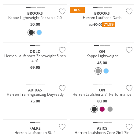
DEAL
BROOKS
BROOKS
Kappe Lightweight Packable 2.0
Herren Laufhose Dash
30,00
71,99
90,00
UVP
Must have
Nachhaltig
NEU
ODLO
ON
Herren Laufshorts Zeroweight 5inch
Kappe Lightweight
2in1
45,00
69,95
Nachhaltig
Must have
ADIDAS
ON
Herren Trainingsanzug Dayready
Herren Laufshorts 7" Performance
75,00
80,00
Must have
FALKE
ASICS
Herren Laufsocken RU 4
Herren Laufshorts Core 2in1 7in