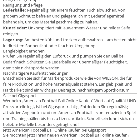
Reinigung und Pflege
Lederbälle:
Regelmäßig mit einem feuchten Tuch abwischen, von
grobem Schmutz befreien und gelegentlich mit Lederpflegemittel
behandeln, um das Material geschmeidig zu halten.
Kunstleder:
Unkompliziert mit lauwarmem Wasser und milder Seife
reinigen.
Lagerung:
Am besten kühl und trocken aufbewahren – am besten nicht
in direktem Sonnenlicht oder feuchter Umgebung.
Langlebigkeit erhöhen
Prüfen Sie regelmäßig den Luftdruck und pumpen Sie den Ball bei
Bedarf nach. Schützen Sie Lederbälle vor übermäßiger Feuchtigkeit,
damit sie nicht spröde werden.
Nachhaltigere Kaufentscheidungen
Entscheiden Sie sich für Markenprodukte wie die von WILSON, die für
faire Produktion und hohe Materialqualität stehen. Langlebigkeit und
Haltbarkeit sind ein wichtiger Beitrag zu nachhaltigem Sportkonsum.
Sale bei Gigasport
Wer beim „American Football Ball Online Kaufen“ Wert auf Qualität UND
Preisvorteile legt, ist bei Gigasport richtig: Entdecken Sie regelmäßig
attraktive Angebote rund um American Football – von reduzierten Spiel-
und Trainingsbällen bis hin zu Lizenzartikeln. Schnell sein lohnt sich, da
beliebte Modelle besonders gefragt sind!
Jetzt American Football Ball Online Kaufen bei Gigasport
Sie möchten jetzt Ihren neuen American Football Ball online kaufen?