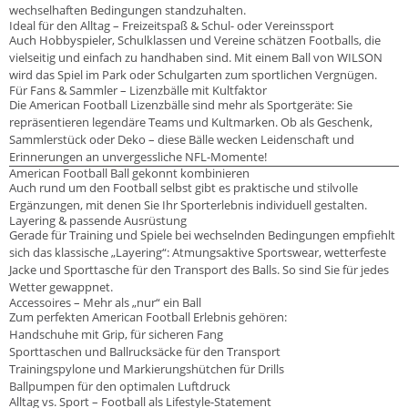
wechselhaften Bedingungen standzuhalten.
Ideal für den Alltag – Freizeitspaß & Schul- oder Vereinssport
Auch Hobbyspieler, Schulklassen und Vereine schätzen Footballs, die
vielseitig und einfach zu handhaben sind. Mit einem Ball von WILSON
wird das Spiel im Park oder Schulgarten zum sportlichen Vergnügen.
Für Fans & Sammler – Lizenzbälle mit Kultfaktor
Die American Football Lizenzbälle sind mehr als Sportgeräte: Sie
repräsentieren legendäre Teams und Kultmarken. Ob als Geschenk,
Sammlerstück oder Deko – diese Bälle wecken Leidenschaft und
Erinnerungen an unvergessliche NFL-Momente!
American Football Ball gekonnt kombinieren
Auch rund um den Football selbst gibt es praktische und stilvolle
Ergänzungen, mit denen Sie Ihr Sporterlebnis individuell gestalten.
Layering & passende Ausrüstung
Gerade für Training und Spiele bei wechselnden Bedingungen empfiehlt
sich das klassische „Layering“: Atmungsaktive Sportswear, wetterfeste
Jacke und Sporttasche für den Transport des Balls. So sind Sie für jedes
Wetter gewappnet.
Accessoires – Mehr als „nur“ ein Ball
Zum perfekten American Football Erlebnis gehören:
Handschuhe mit Grip, für sicheren Fang
Sporttaschen und Ballrucksäcke für den Transport
Trainingspylone und Markierungshütchen für Drills
Ballpumpen für den optimalen Luftdruck
Alltag vs. Sport – Football als Lifestyle-Statement