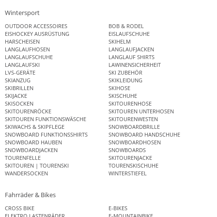
Wintersport
OUTDOOR ACCESSOIRES
BOB & RODEL
EISHOCKEY AUSRÜSTUNG
EISLAUFSCHUHE
HARSCHEISEN
SKIHELM
LANGLAUFHOSEN
LANGLAUFJACKEN
LANGLAUFSCHUHE
LANGLAUF SHIRTS
LANGLAUFSKI
LAWINENSICHERHEIT
LVS-GERÄTE
SKI ZUBEHÖR
SKIANZUG
SKIKLEIDUNG
SKIBRILLEN
SKIHOSE
SKIJACKE
SKISCHUHE
SKISOCKEN
SKITOURENHOSE
SKITOURENRÖCKE
SKITOUREN UNTERHOSEN
SKITOUREN FUNKTIONSWÄSCHE
SKITOURENWESTEN
SKIWACHS & SKIPFLEGE
SNOWBOARDBRILLE
SNOWBOARD FUNKTIONSSHIRTS
SNOWBOARD HANDSCHUHE
SNOWBOARD HAUBEN
SNOWBOARDHOSEN
SNOWBOARDJACKEN
SNOWBOARDS
TOURENFELLE
SKITOURENJACKE
SKITOUREN | TOURENSKI
TOURENSKISCHUHE
WANDERSOCKEN
WINTERSTIEFEL
Fahrräder & Bikes
CROSS BIKE
E-BIKES
ELEKTRO LASTENRÄDER
E-MOUNTAINBIKE