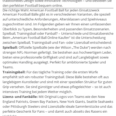
traditionelles Design sowie innovative Technologien – und bestellen Sie
den perfekten Football bequem online.
Die richtige Wahl: American Football Ball für jeden Einsatzzweck
American Football Bälle gibt es in verschiedenen Varianten, die speziell
auf unterschiedliche Anforderungen, Altersklassen und Spielniveaus
zugeschnitten sind. Im Folgenden geben wir Ihnen einen umfassenden
Überblick zu Typen, Besonderheiten und passenden Einsatzszenarien.
Spielball, Trainingsball oder Fanball? – Unterschiede und Einsatzbereiche
Beim „American Football Ball Online Kaufen“ ist die Unterscheidung
zwischen Spielball, Trainingsball und Fan- oder Lizenzball entscheidend:
Spielball:
Offizielle Spielbälle (wie der Wilson „The Duke“) werden nach
strengen NFL-Normen gefertigt. Sie bestehen aus hochwertigem Leder,
bieten eine professionelle Griffigkeit und sind auf Langlebigkeit sowie
optimales Handling ausgelegt. Perfekt für ambitionierte Spieler und
Teams.
Trainingsball:
Für das tägliche Training oder die ersten Würfe
empfiehlt sich ein robuster Trainingsball. Diese Bälle bestehen oft aus
langlebigem Kunstleder und sind mit einer speziellen Struktur für guten
Grip versehen. Sie sind günstiger und etwas pflegeleichter – so ist auch
intensives Training bei jedem Wetter möglich.
Lizenz- und Fanbälle:
Mit Original-Logos von Teams wie den New
England Patriots, Green Bay Packers, New York Giants, Seattle Seahawks
oder Pittsburgh Steelers sind Lizenzbälle ideale Sammlerstücke und das
perfekte Geschenk für Fans – und damit auch abseits des Rasens ein