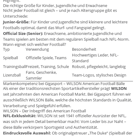
Highlight.
Die richtige Größe für Kinder, Jugendliche und Erwachsene
Nicht jeder Football ist gleich – und je nach Altersgruppe gibt es
Unterschiede:
Junior-Größe:
Für Kinder und Jugendliche sind kleinere und leichtere
Footballs optimal, damit das Wurf- und Fangspiel gelingt.
Official Size (Senior):
Erwachsene, ambitionierte Jugendliche und
Teams spielen am besten mit dem regulären Spielball nach NFL-Norm.
Wann eignet sich welcher Football?
Typ
Verwendung
Besonderheit
Hochwertiges Leder, NFL-
Spielball
Offizielle Spiele, Teams
Standard
Trainingsball
Freizeit, Training, Schule
Robust, pflegeleicht, langlebig
Fans, Geschenke,
Lizenzball
Team-Logos, stylisches Design
Sammler
Markenkompetenz bei Gigasport – WILSON American Football Bälle
Als einer der traditionsreichsten Sportartikelhersteller prägt
WILSON
seit Jahrzehnten den American Football Markt. Bei Gigasport führen wir
ausschließlich WILSON Bälle, welche die höchsten Standards in Qualität,
Verarbeitung und Spielgefühl erfüllen.
WILSON – Der Inbegriff des American Football
NFL-Exklusivität:
WILSON ist seit 1941 offizieller Ausrüster der NFL,
was sich in jedem Detail bemerkbar macht: Vom Leder bis zur Naht –
diese Bälle verkörpern Sportsgeist und Authentizität.
Eindrucksvolle Auswahl:
Ob originalgetreuer „The Duke“ (Spielball der