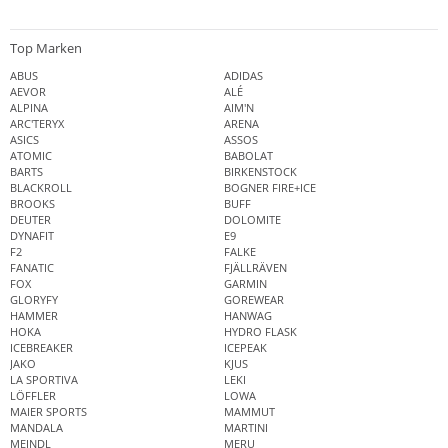
Top Marken
ABUS
ADIDAS
AEVOR
ALÉ
ALPINA
AIM'N
ARC'TERYX
ARENA
ASICS
ASSOS
ATOMIC
BABOLAT
BARTS
BIRKENSTOCK
BLACKROLL
BOGNER FIRE+ICE
BROOKS
BUFF
DEUTER
DOLOMITE
DYNAFIT
E9
F2
FALKE
FANATIC
FJÄLLRÄVEN
FOX
GARMIN
GLORYFY
GOREWEAR
HAMMER
HANWAG
HOKA
HYDRO FLASK
ICEBREAKER
ICEPEAK
JAKO
KJUS
LA SPORTIVA
LEKI
LÖFFLER
LOWA
MAIER SPORTS
MAMMUT
MANDALA
MARTINI
MEINDL
MERU