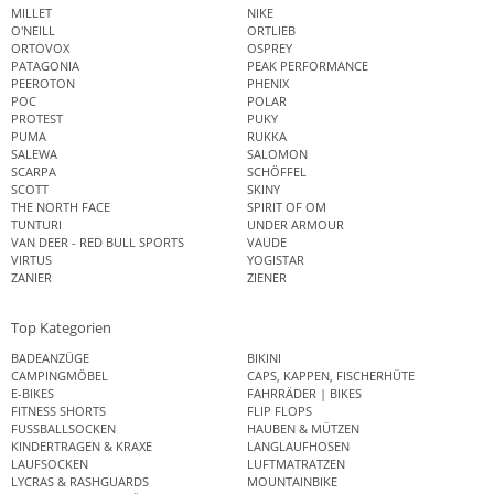
MILLET
NIKE
O'NEILL
ORTLIEB
ORTOVOX
OSPREY
PATAGONIA
PEAK PERFORMANCE
PEEROTON
PHENIX
POC
POLAR
PROTEST
PUKY
PUMA
RUKKA
SALEWA
SALOMON
SCARPA
SCHÖFFEL
SCOTT
SKINY
THE NORTH FACE
SPIRIT OF OM
TUNTURI
UNDER ARMOUR
VAN DEER - RED BULL SPORTS
VAUDE
VIRTUS
YOGISTAR
ZANIER
ZIENER
Top Kategorien
BADEANZÜGE
BIKINI
CAMPINGMÖBEL
CAPS, KAPPEN, FISCHERHÜTE
E-BIKES
FAHRRÄDER | BIKES
FITNESS SHORTS
FLIP FLOPS
FUSSBALLSOCKEN
HAUBEN & MÜTZEN
KINDERTRAGEN & KRAXE
LANGLAUFHOSEN
LAUFSOCKEN
LUFTMATRATZEN
LYCRAS & RASHGUARDS
MOUNTAINBIKE