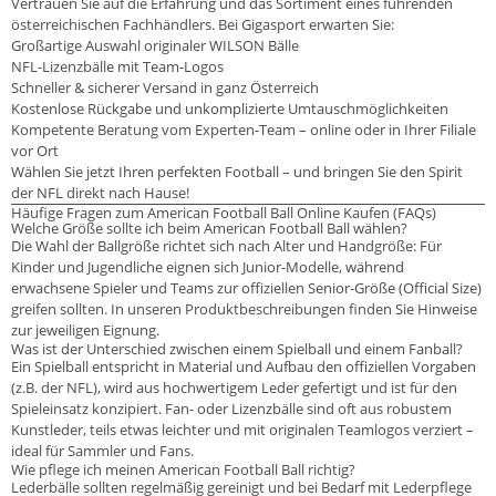
Vertrauen Sie auf die Erfahrung und das Sortiment eines führenden
österreichischen Fachhändlers. Bei Gigasport erwarten Sie:
Großartige Auswahl originaler WILSON Bälle
NFL-Lizenzbälle mit Team-Logos
Schneller & sicherer Versand in ganz Österreich
Kostenlose Rückgabe und unkomplizierte Umtauschmöglichkeiten
Kompetente Beratung vom Experten-Team – online oder in Ihrer Filiale
vor Ort
Wählen Sie jetzt Ihren perfekten Football – und bringen Sie den Spirit
der NFL direkt nach Hause!
Häufige Fragen zum American Football Ball Online Kaufen (FAQs)
Welche Größe sollte ich beim American Football Ball wählen?
Die Wahl der Ballgröße richtet sich nach Alter und Handgröße: Für
Kinder und Jugendliche eignen sich Junior-Modelle, während
erwachsene Spieler und Teams zur offiziellen Senior-Größe (Official Size)
greifen sollten. In unseren Produktbeschreibungen finden Sie Hinweise
zur jeweiligen Eignung.
Was ist der Unterschied zwischen einem Spielball und einem Fanball?
Ein Spielball entspricht in Material und Aufbau den offiziellen Vorgaben
(z.B. der NFL), wird aus hochwertigem Leder gefertigt und ist für den
Spieleinsatz konzipiert. Fan- oder Lizenzbälle sind oft aus robustem
Kunstleder, teils etwas leichter und mit originalen Teamlogos verziert –
ideal für Sammler und Fans.
Wie pflege ich meinen American Football Ball richtig?
Lederbälle sollten regelmäßig gereinigt und bei Bedarf mit Lederpflege