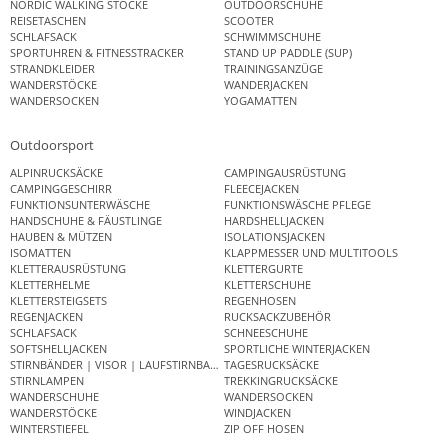
NORDIC WALKING STÖCKE
OUTDOORSCHUHE
REISETASCHEN
SCOOTER
SCHLAFSACK
SCHWIMMSCHUHE
SPORTUHREN & FITNESSTRACKER
STAND UP PADDLE (SUP)
STRANDKLEIDER
TRAININGSANZÜGE
WANDERSTÖCKE
WANDERJACKEN
WANDERSOCKEN
YOGAMATTEN
Outdoorsport
ALPINRUCKSÄCKE
CAMPINGAUSRÜSTUNG
CAMPINGGESCHIRR
FLEECEJACKEN
FUNKTIONSUNTERWÄSCHE
FUNKTIONSWÄSCHE PFLEGE
HANDSCHUHE & FÄUSTLINGE
HARDSHELLJACKEN
HAUBEN & MÜTZEN
ISOLATIONSJACKEN
ISOMATTEN
KLAPPMESSER UND MULTITOOLS
KLETTERAUSRÜSTUNG
KLETTERGURTE
KLETTERHELME
KLETTERSCHUHE
KLETTERSTEIGSETS
REGENHOSEN
REGENJACKEN
RUCKSACKZUBEHÖR
SCHLAFSACK
SCHNEESCHUHE
SOFTSHELLJACKEN
SPORTLICHE WINTERJACKEN
STIRNBÄNDER | VISOR | LAUFSTIRNBAND
TAGESRUCKSÄCKE
STIRNLAMPEN
TREKKINGRUCKSÄCKE
WANDERSCHUHE
WANDERSOCKEN
WANDERSTÖCKE
WINDJACKEN
WINTERSTIEFEL
ZIP OFF HOSEN