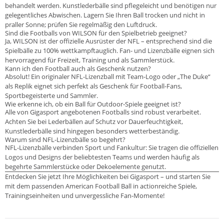
behandelt werden. Kunstlederbälle sind pflegeleicht und benötigen nur
gelegentliches Abwischen. Lagern Sie Ihren Ball trocken und nicht in
praller Sonne; prüfen Sie regelmäßig den Luftdruck.
Sind die Footballs von WILSON für den Spielbetrieb geeignet?
Ja, WILSON ist der offizielle Ausrüster der NFL – entsprechend sind die
Spielbälle zu 100% wettkampftauglich. Fan- und Lizenzbälle eignen sich
hervorragend für Freizeit, Training und als Sammlerstück.
Kann ich den Football auch als Geschenk nutzen?
Absolut! Ein originaler NFL-Lizenzball mit Team-Logo oder „The Duke“
als Replik eignet sich perfekt als Geschenk für Football-Fans,
Sportbegeisterte und Sammler.
Wie erkenne ich, ob ein Ball für Outdoor-Spiele geeignet ist?
Alle von Gigasport angebotenen Footballs sind robust verarbeitet.
Achten Sie bei Lederbällen auf Schutz vor Dauerfeuchtigkeit,
Kunstlederbälle sind hingegen besonders wetterbeständig.
Warum sind NFL-Lizenzbälle so begehrt?
NFL-Lizenzbälle verbinden Sport und Fankultur: Sie tragen die offiziellen
Logos und Designs der beliebtesten Teams und werden häufig als
begehrte Sammlerstücke oder Dekoelemente genutzt.
Entdecken Sie jetzt Ihre Möglichkeiten bei Gigasport – und starten Sie
mit dem passenden American Football Ball in actionreiche Spiele,
Trainingseinheiten und unvergessliche Fan-Momente!