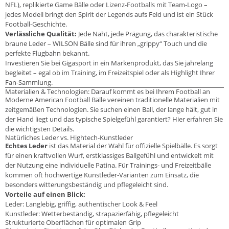
NFL), replikierte Game Bälle oder Lizenz-Footballs mit Team-Logo –
jedes Modell bringt den Spirit der Legends aufs Feld und ist ein Stück
Football-Geschichte.
Verlässliche Qualität:
Jede Naht, jede Prägung, das charakteristische
braune Leder – WILSON Bälle sind für ihren „grippy“ Touch und die
perfekte Flugbahn bekannt.
Investieren Sie bei Gigasport in ein Markenprodukt, das Sie jahrelang
begleitet – egal ob im Training, im Freizeitspiel oder als Highlight Ihrer
Fan-Sammlung.
Materialien & Technologien: Darauf kommt es bei Ihrem Football an
Moderne American Football Bälle vereinen traditionelle Materialien mit
zeitgemäßen Technologien. Sie suchen einen Ball, der lange hält, gut in
der Hand liegt und das typische Spielgefühl garantiert? Hier erfahren Sie
die wichtigsten Details.
Natürliches Leder vs. Hightech-Kunstleder
Echtes Leder
ist das Material der Wahl für offizielle Spielbälle. Es sorgt
für einen kraftvollen Wurf, erstklassiges Ballgefühl und entwickelt mit
der Nutzung eine individuelle Patina. Für Trainings- und Freizeitbälle
kommen oft hochwertige Kunstleder-Varianten zum Einsatz, die
besonders witterungsbeständig und pflegeleicht sind.
Vorteile auf einen Blick:
Leder: Langlebig, griffig, authentischer Look & Feel
Kunstleder: Wetterbeständig, strapazierfähig, pflegeleicht
Strukturierte Oberflächen für optimalen Grip