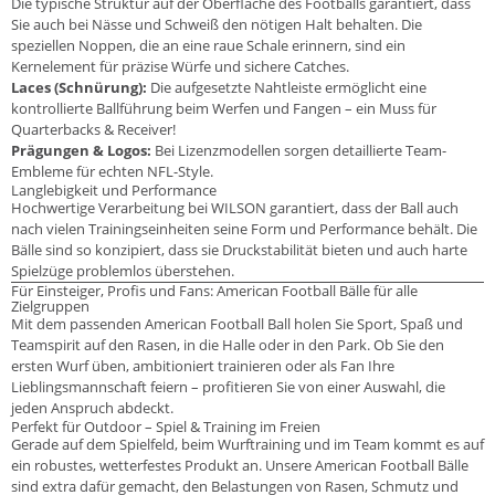
Die typische Struktur auf der Oberfläche des Footballs garantiert, dass
Sie auch bei Nässe und Schweiß den nötigen Halt behalten. Die
speziellen Noppen, die an eine raue Schale erinnern, sind ein
Kernelement für präzise Würfe und sichere Catches.
Laces (Schnürung):
Die aufgesetzte Nahtleiste ermöglicht eine
kontrollierte Ballführung beim Werfen und Fangen – ein Muss für
Quarterbacks & Receiver!
Prägungen & Logos:
Bei Lizenzmodellen sorgen detaillierte Team-
Embleme für echten NFL-Style.
Langlebigkeit und Performance
Hochwertige Verarbeitung bei WILSON garantiert, dass der Ball auch
nach vielen Trainingseinheiten seine Form und Performance behält. Die
Bälle sind so konzipiert, dass sie Druckstabilität bieten und auch harte
Spielzüge problemlos überstehen.
Für Einsteiger, Profis und Fans: American Football Bälle für alle
Zielgruppen
Mit dem passenden American Football Ball holen Sie Sport, Spaß und
Teamspirit auf den Rasen, in die Halle oder in den Park. Ob Sie den
ersten Wurf üben, ambitioniert trainieren oder als Fan Ihre
Lieblingsmannschaft feiern – profitieren Sie von einer Auswahl, die
jeden Anspruch abdeckt.
Perfekt für Outdoor – Spiel & Training im Freien
Gerade auf dem Spielfeld, beim Wurftraining und im Team kommt es auf
ein robustes, wetterfestes Produkt an. Unsere American Football Bälle
sind extra dafür gemacht, den Belastungen von Rasen, Schmutz und