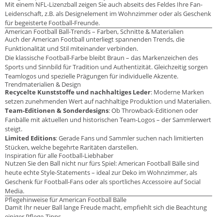
Mit einem NFL-Lizenzball zeigen Sie auch abseits des Feldes Ihre Fan-
Leidenschaft, z.B. als Designelement im Wohnzimmer oder als Geschenk
für begeisterte Football-Freunde.
American Football Ball-Trends – Farben, Schnitte & Materialien
Auch der American Football unterliegt spannenden Trends, die
Funktionalität und Stil miteinander verbinden.
Die klassische Football-Farbe bleibt Braun – das Markenzeichen des
Sports und Sinnbild für Tradition und Authentizität. Gleichzeitig sorgen
Teamlogos und spezielle Prägungen für individuelle Akzente.
Trendmaterialien & Design
Recycelte Kunststoffe und nachhaltiges Leder
: Moderne Marken
setzen zunehmenden Wert auf nachhaltige Produktion und Materialien.
Team-Editionen & Sonderdesigns
: Ob Throwback-Editionen oder
Fanbälle mit aktuellen und historischen Team-Logos – der Sammlerwert
steigt.
Limited Editions
: Gerade Fans und Sammler suchen nach limitierten
Stücken, welche begehrte Raritäten darstellen.
Inspiration für alle Football-Liebhaber
Nutzen Sie den Ball nicht nur fürs Spiel: American Football Bälle sind
heute echte Style-Statements – ideal zur Deko im Wohnzimmer, als
Geschenk für Football-Fans oder als sportliches Accessoire auf Social
Media.
Pflegehinweise für American Football Bälle
Damit Ihr neuer Ball lange Freude macht, empfiehlt sich die Beachtung
einiger Pflege-Tipps.