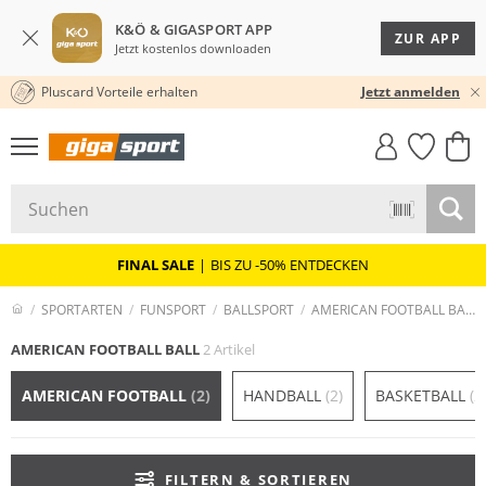
K&Ö & GIGASPORT APP
ZUR APP
Jetzt kostenlos downloaden
Pluscard Vorteile erhalten
30 TAGE RÜCKGABERECHT
Jetzt anmelden
GIGASTYLE
FAHRRAD­
CLICK &
CLICK &
MUST-HAVE
LEASING
COLLECT
RESERVE
FINAL SALE
|
BIS ZU -50% ENTDECKEN
SPORTARTEN
FUNSPORT
BALLSPORT
AMERICAN FOOTBALL BALL
AMERICAN FOOTBALL BALL
2 Artikel
AMERICAN FOOTBALL
(2)
HANDBALL
(2)
BASKETBALL
(2
FILTERN & SORTIEREN