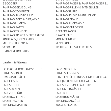
E-SCOOTER
FAHRRADTRÄGER & FAHRRADTRÄGER ZUB
FAHRRADBEKLEIDUNG
FAHRRADBRILLEN & MTB BRILLEN
FAHRRADCOMPUTER
FAHRRADGRIFFE
FAHRRADHANDSCHUHE
FAHRRADHELME & MTB HELME
FAHRRADJACKE & BIKEJACKE
FAHRRADPEDALE
FAHRRADPUMPEN
FAHRRAD RUCKSÄCKE
FAHRRAD SATTEL
FAHRRADSCHLÖSSER
FAHRRADSTÄNDER
GEPÄCKTRÄGER
FAHRRAD TRIKOT & BIKE TRIKOT
GRAVEL BIKE
KINDER- & JUGENDBIKES
MOUNTAINBIKE
MTB PROTEKTOREN
RENNRÄDER
SCOOTER
TREKKINGBIKES & CITYBIKES
URBAN RETRO BIKES
Laufen & Fitness
BOXSACK & BOXHANDSCHUHE
FASZIENROLLEN
FITNESSGERÄTE
FITNESSLEGGINGS
GYMNASTIKBÄLLE
HANTELN FÜR FITNESS- UND KRAFTTRAINI
LAUFHOSEN
LAUFJACKEN UND LAUFWESTEN
LAUFSCHUHE
LAUFSHIRTS UND LAUFTOPS
LAUFSOCKEN
LAUFUNTERWÄSCHE
LAUFZUBEHÖR
LAUF BH
SPORTNAHRUNG
SPORTRUCKSÄCKE
SPORTTASCHEN
TRAININGSANZÜGE
TRAININGSMATTEN
YOGA & PILATES